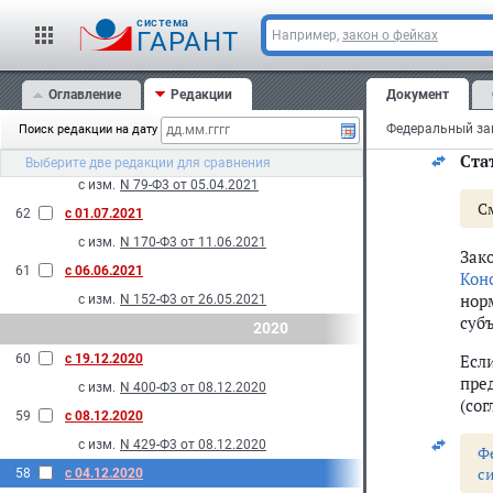
65
с 01.03.2022
соц
cистема
ГАРАНТ
Например,
закон о фейках
огр
с изм.
N 219-Ф3 от 28.06.2021
уча
2021
Оглавление
Редакции
Документ
Соц
64
с 26.09.2021
уст
с изм.
N 478-Ф3 от 29.12.2020
Поиск редакции на дату
63
с 01.09.2021
Стат
Выберите две редакции для сравнения
с изм.
N 79-Ф3 от 05.04.2021
С
62
с 01.07.2021
с изм.
N 170-Ф3 от 11.06.2021
Зак
61
с 06.06.2021
Кон
нор
с изм.
N 152-Ф3 от 26.05.2021
суб
2020
Есл
60
с 19.12.2020
пре
с изм.
N 400-Ф3 от 08.12.2020
(сог
59
с 08.12.2020
с изм.
N 429-Ф3 от 08.12.2020
Ф
с
58
с 04.12.2020