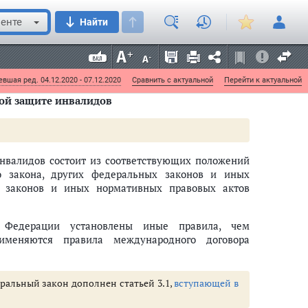
я для преодоления, замещения (компенсации)
енте
Найти
 им равных с другими гражданами возможностей
ечивающая социальные гарантии инвалидам,
ами, за исключением пенсионного обеспечения.
вшая ред. 04.12.2020 - 07.12.2020
Сравнить с актуальной
Перейти к актуальной
ой защите инвалидов
нвалидов состоит из соответствующих положений
о закона, других федеральных законов и иных
е законов и иных нормативных правовых актов
й Федерации установлены иные правила, чем
именяются правила международного договора
еральный закон дополнен статьей 3.1,
вступающей в