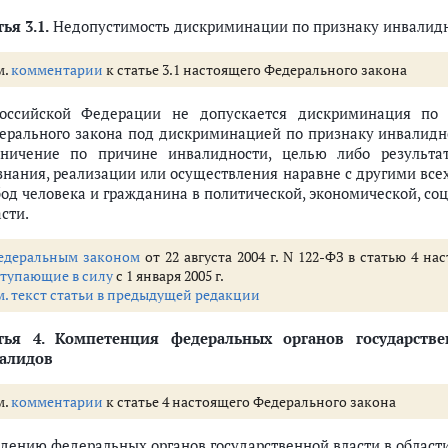
ья 3.1.
Недопустимость дискриминации по признаку инвалид
м.
комментарии
к статье 3.1 настоящего Федерального закона
оссийской Федерации не допускается дискриминация по 
ерального закона под дискриминацией по признаку инвалидн
аничение по причине инвалидности, целью либо результа
знания, реализации или осуществления наравне с другими все
бод человека и гражданина в политической, экономической, со
сти.
едеральным законом
от 22 августа 2004 г. N 122-ФЗ в статью 4 
ступающие в силу
с 1 января 2005 г.
м. текст статьи в предыдущей редакции
тья 4.
Компетенция федеральных органов государстве
алидов
м.
комментарии
к статье 4 настоящего Федерального закона
едению федеральных органов государственной власти в облас