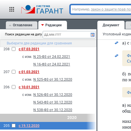
N 281-Ф3 от 01.07.2021
cистема
Ф
ГАРАНТ
Например,
закон о защите прав п
210
с 22.06.2021
С
с изм.
N 216-Ф3 от 11.06.2021
Оглавление
Редакции
Документ
1. 
N 215-Ф3 от 11.06.2021
сов
209
с 16.04.2021
Уголовный кодек
Поиск редакции на дату
с изм.
N 59-Ф3 от 05.04.2021
а) 
Выберите две редакции для сравнения
208
с 07.03.2021
Ф
с изм.
N 25-Ф3 от 24.02.2021
С
N 16-Ф3 от 24.02.2021
207
с 01.03.2021
б) 
по 
с изм.
N 525-Ф3 от 30.12.2020
206
с 10.01.2021
Ф
с изм.
N 526-Ф3 от 30.12.2020
N 543-Ф3 от 30.12.2020
в) 
N 538-Ф3 от 30.12.2020
обще
2020
нак
205
с 19.12.2020
ино