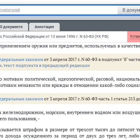
едеральным законом
от 7 декабря 2011 г. N 420-ФЗ в часть 1 статьи
В докум
отребителей
м. текст части в предыдущей редакции
О документе
Аннотация
Хулиганство, то есть грубое нарушение общественного пор
ершенное:
с Российской Федерации от 13 июня 1996 г. N 63-ФЗ (УК РФ)
Устаре
с применением оружия или предметов, используемых в качеств
едеральным законом
от 3 апреля 2017 г. N 60-ФЗ в подпункт "б" час
м. текст подпункта в предыдущей редакции
по мотивам политической, идеологической, расовой, национа
мотивам ненависти или вражды в отношении какой-либо социа
едеральным законом
от 3 апреля 2017 г. N 60-ФЗ часть 1 статьи 213
на железнодорожном, морском, внутреннем водном или воздушн
го пользования, -
азывается штрафом в размере от трехсот тысяч до пятисот т
го дохода осужденного за период от двух до трех лет, либ