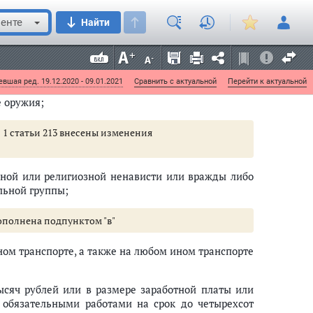
 213 внесены изменения
енте
Найти
ядка, выражающее явное неуважение к обществу,
вшая ред. 19.12.2020 - 09.01.2021
Сравнить с актуальной
Перейти к актуальной
е оружия;
ти 1 статьи 213 внесены изменения
льной или религиозной ненависти или вражды либо
льной группы;
 дополнена подпунктом "в"
ом транспорте, а также на любом ином транспорте
ысяч рублей или в размере заработной платы или
о обязательными работами на срок до четырехсот