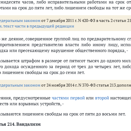
ьмидесяти часов, либо исправительными работами на срок от
тами на срок до пяти лет, либо лишением свободы на тот же ср
едеральным законом
от 7 декабря 2011 г. N 420-ФЗ в часть 2 статьи
м. текст части в предыдущей редакции
То же деяние, совершенное группой лиц по предварительному с
опротивлением представителю власти либо иному лицу, исп
ядка или пресекающему нарушение общественного порядка, -
азывается штрафом в размере от пятисот тысяч до одного мил
го дохода осужденного за период от трех до четырех лет, ли
о лишением свободы на срок до семи лет.
едеральным законом
от 24 ноября 2014 г. N 370-ФЗ статья 213 допол
Деяния, предусмотренные
частями первой
или
второй
настоящей
еств или взрывных устройств, -
азываются лишением свободы на срок от пяти до восьми лет.
ья 214.
Вандализм