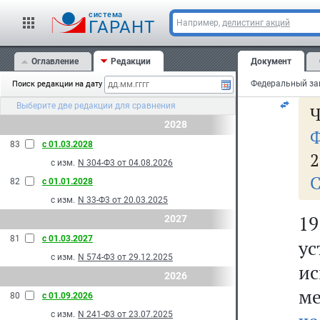
Фе
cистема
92
ГАРАНТ
Например,
делистинг акций
Оглавление
Редакции
Документ
С
Поиск редакции на дату
Выберите две редакции для сравнения
Ч
2028
Ф
83
с 01.03.2028
2
с изм.
N 304-Ф3 от 04.08.2026
С
82
с 01.01.2028
с изм.
N 33-Ф3 от 20.03.2025
1
2027
81
с 01.03.2027
у
с изм.
N 574-Ф3 от 29.12.2025
и
2026
ме
80
с 01.09.2026
с изм.
N 241-Ф3 от 23.07.2025