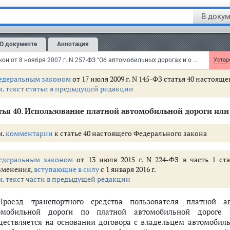
ственности и используемые для размещения платной авт
ержащей платные участки, либо предоставленные на основани
В докум
онструкции и использования платной автомобильной дороги
стки, определяется в договоре аренды и не может превы
О документе
Аннотация
ельных участков. Особенности определения размера арен
цессионеру в субаренду, могут устанавливаться
федеральным з
Федеральный закон от 8 ноября 2007 г. N 257-ФЗ "Об автомобильных дорогах и о дорожной деятельности в Российской Федерации и о внесении изменений в отдельные законодательные акты Российской Федерации"
Устаре
едеральным законом
от 17 июля 2009 г. N 145-ФЗ статья 40 настоя
м. текст статьи в предыдущей редакции
ья 40.
Использование платной автомобильной дороги или 
м.
комментарии
к статье 40 настоящего Федерального закона
едеральным законом
от 13 июля 2015 г. N 224-ФЗ в часть 1 ст
зменения,
вступающие в силу
с 1 января 2016 г.
м. текст части в предыдущей редакции
Проезд транспортного средства пользователя платной 
омобильной дороги по платной автомобильной дороге 
ществляется на основании договора с владельцем автомобиль