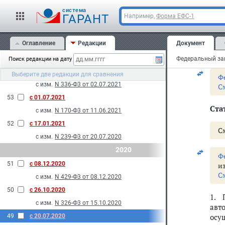
соб
2021
cистема
сод
ГАРАНТ
Например,
Форма ЕФС-1
56
с 30.12.2021
рек
с изм.
N 336-Ф3 от 02.07.2021
уча
Оглавление
Редакции
Документ
зем
55
с 21.07.2021
кон
с изм.
N 239-Ф3 от 20.07.2020
Поиск редакции на дату
54
с 02.07.2021
Выберите две редакции для сравнения
Ф
с изм.
N 336-Ф3 от 02.07.2021
С
53
с 01.07.2021
Стат
с изм.
N 170-Ф3 от 11.06.2021
52
с 17.01.2021
С
с изм.
N 239-Ф3 от 20.07.2020
2020
Ф
51
с 08.12.2020
и
С
с изм.
N 429-Ф3 от 08.12.2020
50
с 26.10.2020
1. 
с изм.
N 326-Ф3 от 15.10.2020
авт
осу
49
с 20.07.2020