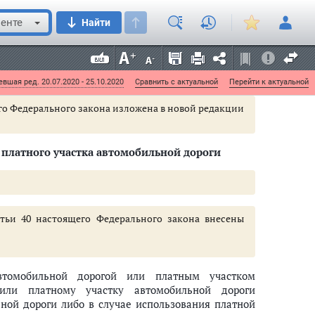
омобильной дороги или автомобильной дороги,
и концессионного соглашения для строительства,
енте
Найти
 или автомобильной дороги, содержащей платные
шать один процент кадастровой стоимости этих
дной платы за земельные участки, переданные
аконом
.
вшая ред. 20.07.2020 - 25.10.2020
Сравнить с актуальной
Перейти к актуальной
щего Федерального закона изложена в новой редакции
платного участка автомобильной дороги
атьи 40 настоящего Федерального закона внесены
автомобильной дорогой или платным участком
или платному участку автомобильной дороги
ной дороги либо в случае использования платной