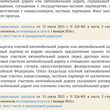
омобильной дороги или автомобильной дороги, содержащей
лашения, соглашения о государственно-частном партнерстве,
тветственно с концессионером, частным партнером. Факт за
ате проезда.
едеральным законом
от 13 июля 2015 г. N 224-ФЗ в часть 2 ст
зменения,
вступающие в силу
с 1 января 2016 г.
м. текст части в предыдущей редакции
Владелец платной автомобильной дороги или автомобильной до
тный партнер не вправе оказывать предпочтение одному п
тным участком автомобильной дороги перед другими поль
тным участком автомобильной дороги в отношении заключения
исключением случаев, предусмотренных федеральными за
сийской Федерации. Отказ владельца платной автомобильно
тные участки, концессионера, частного партнера от заключен
 платным участком автомобильной дороги указанного догово
омобильной дороге или платному участку автомобильной дороги
едеральным законом
от 13 июля 2015 г. N 224-ФЗ в часть 3 ст
зменения,
вступающие в силу
с 1 января 2016 г.
м. текст части в предыдущей редакции