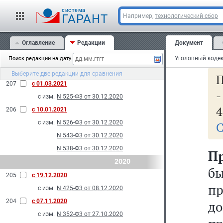
д
N 215-Ф3 от 11.06.2021
cистема
ог
ГАРАНТ
Например,
технологический сбор
209
с 16.04.2021
г
с изм.
N 59-Ф3 от 05.04.2021
Оглавление
Редакции
Документ
208
с 07.03.2021
ли
с изм.
N 25-Ф3 от 24.02.2021
Поиск редакции на дату
N 16-Ф3 от 24.02.2021
Выберите две редакции для сравнения
П
207
с 01.03.2021
с изм.
N 525-Ф3 от 30.12.2020
4
206
с 10.01.2021
с изм.
N 526-Ф3 от 30.12.2020
С
N 543-Ф3 от 30.12.2020
N 538-Ф3 от 30.12.2020
П
2020
б
205
с 19.12.2020
п
с изм.
N 425-Ф3 от 08.12.2020
204
с 07.11.2020
д
с изм.
N 352-Ф3 от 27.10.2020