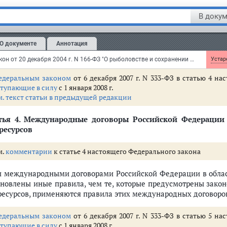
ступающей в силу
по истечении девяноста дней со дня
официально
В докум
Особенности правового регулирования отношений в области
никающих в связи с функционированием территорий опер
О документе
Аннотация
еделяются
Федеральным законом
"О территориях опереж
сийской Федерации".
Федеральный закон от 20 декабря 2004 г. N 166-ФЗ "О рыболовстве и сохранении водных биологических ресурсов"
Устаре
едеральным законом
от 6 декабря 2007 г. N 333-ФЗ в статью 4 н
ступающие в силу
с 1 января 2008 г.
м. текст статьи в предыдущей редакции
тья 4.
Международные договоры Российской Федерации 
ресурсов
м.
комментарии
к статье 4 настоящего Федерального закона
и международными договорами Российской Федерации в облас
ановлены иные правила, чем те, которые предусмотрены зако
ресурсов, применяются правила этих международных договоро
едеральным законом
от 6 декабря 2007 г. N 333-ФЗ в статью 5 н
ступающие в силу
с 1 января 2008 г.