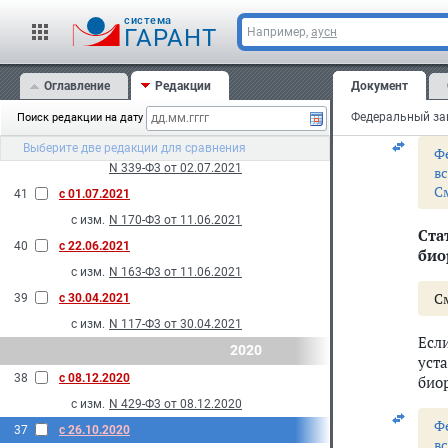
в
с изм.
N 486-Ф3 от 30.12.2021
cистема
ГАРАНТ
Например,
аусн
43
с 01.01.2022
7. 
с изм.
N 445-Ф3 от 30.12.2021
воз
Оглавление
Редакции
Документ
2021
опр
Рос
42
с 13.07.2021
Поиск редакции на дату
с изм.
N 338-Ф3 от 02.07.2021
Выберите две редакции для сравнения
Ф
N 339-Ф3 от 02.07.2021
в
С
41
с 01.07.2021
с изм.
N 170-Ф3 от 11.06.2021
Ста
40
с 22.06.2021
био
с изм.
N 163-Ф3 от 11.06.2021
С
39
с 30.04.2021
с изм.
N 117-Ф3 от 30.04.2021
Есл
2020
уст
38
с 08.12.2020
био
с изм.
N 429-Ф3 от 08.12.2020
Ф
37
с 26.10.2020
в