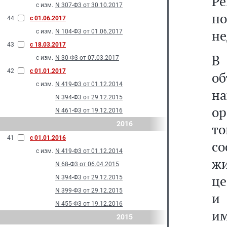
Ре
с изм.
N 307-Ф3 от 30.10.2017
н
44
с 01.06.2017
не
с изм.
N 104-Ф3 от 01.06.2017
43
с 18.03.2017
В
с изм.
N 30-Ф3 от 07.03.2017
42
с 01.01.2017
о
с изм.
N 419-Ф3 от 01.12.2014
на
N 394-Ф3 от 29.12.2015
о
N 461-Ф3 от 19.12.2016
2016
т
41
с 01.01.2016
со
с изм.
N 419-Ф3 от 01.12.2014
ж
N 68-Ф3 от 06.04.2015
це
N 394-Ф3 от 29.12.2015
N 399-Ф3 от 29.12.2015
и 
N 455-Ф3 от 19.12.2016
и
2015