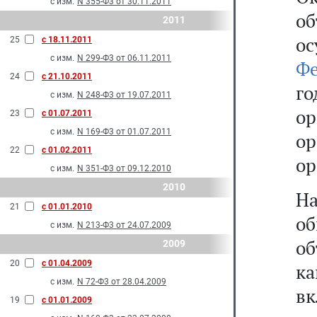
с изм.
N 355-Ф3 от 30.11.2011
о
2011
о
25
с 18.11.2011
с изм.
N 299-Ф3 от 06.11.2011
Фе
24
с 21.10.2011
г
с изм.
N 248-Ф3 от 19.07.2011
о
23
с 01.07.2011
с изм.
N 169-Ф3 от 01.07.2011
о
22
с 01.02.2011
ор
с изм.
N 351-Ф3 от 09.12.2010
2010
Н
21
с 01.01.2010
о
с изм.
N 213-Ф3 от 24.07.2009
об
2009
20
с 01.04.2009
ка
с изм.
N 72-Ф3 от 28.04.2009
в
19
с 01.01.2009