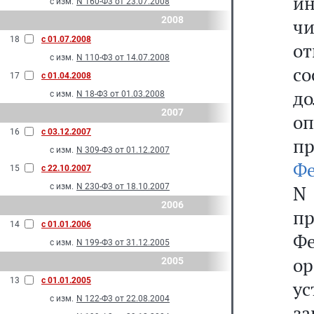
и
с изм.
N 160-Ф3 от 23.07.2008
2008
ч
18
с 01.07.2008
о
с изм.
N 110-Ф3 от 14.07.2008
со
17
с 01.04.2008
до
с изм.
N 18-Ф3 от 01.03.2008
2007
о
16
с 03.12.2007
пр
с изм.
N 309-Ф3 от 01.12.2007
Фе
15
с 22.10.2007
с изм.
N 230-Ф3 от 18.10.2007
N 
2006
п
14
с 01.01.2006
Ф
с изм.
N 199-Ф3 от 31.12.2005
о
2005
13
с 01.01.2005
ус
с изм.
N 122-Ф3 от 22.08.2004
за