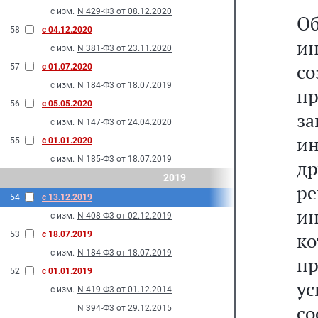
с изм.
N 429-Ф3 от 08.12.2020
О
58
с 04.12.2020
и
с изм.
N 381-Ф3 от 23.11.2020
с
57
с 01.07.2020
с изм.
N 184-Ф3 от 18.07.2019
пр
56
с 05.05.2020
з
с изм.
N 147-Ф3 от 24.04.2020
и
55
с 01.01.2020
с изм.
N 185-Ф3 от 18.07.2019
д
2019
р
54
с 13.12.2019
и
с изм.
N 408-Ф3 от 02.12.2019
к
53
с 18.07.2019
с изм.
N 184-Ф3 от 18.07.2019
п
52
с 01.01.2019
ус
с изм.
N 419-Ф3 от 01.12.2014
со
N 394-Ф3 от 29.12.2015