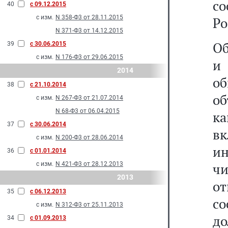
с
40
с 09.12.2015
с изм.
N 358-Ф3 от 28.11.2015
Ро
N 371-Ф3 от 14.12.2015
Об
39
с 30.06.2015
с изм.
N 176-Ф3 от 29.06.2015
и
2014
о
38
с 21.10.2014
об
с изм.
N 267-Ф3 от 21.07.2014
N 68-Ф3 от 06.04.2015
ка
37
с 30.06.2014
в
с изм.
N 200-Ф3 от 28.06.2014
и
36
с 01.01.2014
с изм.
N 421-Ф3 от 28.12.2013
ч
2013
о
35
с 06.12.2013
со
с изм.
N 312-Ф3 от 25.11.2013
до
34
с 01.09.2013