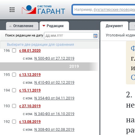
ли
198
с 01.04.2020
cистема
до
ГАРАНТ
Например,
бухгалтерские проводк
с изм.
N 94-Ф3 от 01.04.2020
де
N 95-Ф3 от 01.04.2020
Оглавление
Редакции
Документ
N 100-Ф3 от 01.04.2020
бе
197
с 29.02.2020
Поиск редакции на дату
с изм.
N 22-Ф3 от 18.02.2020
Выберите две редакции для сравнения
Ф
196
с 08.01.2020
г
с изм.
N 500-Ф3 от 27.12.2019
и
2019
С
195
с 13.12.2019
с изм.
N 410-Ф3 от 02.12.2019
194
с 15.11.2019
2
с изм.
N 354-Ф3 от 04.11.2019
не
193
с 27.10.2019
с изм.
N 340-Ф3 от 16.10.2019
н
192
с 13.08.2019
р
с изм.
N 308-Ф3 от 02.08.2019