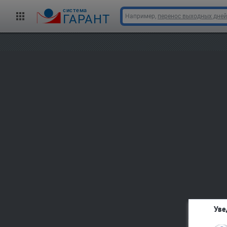
cистема
ГАРАНТ
Например,
перенос выходных дней
Уве