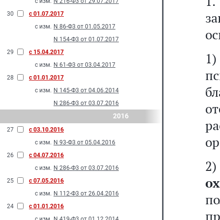
1.
с изм.
N 216-Ф3 от 29.07.2017
з
30
с 01.07.2017
с изм.
N 86-Ф3 от 01.05.2017
ос
N 154-Ф3 от 01.07.2017
29
с 15.04.2017
1
с изм.
N 61-Ф3 от 03.04.2017
п
28
с 01.01.2017
б
с изм.
N 145-Ф3 от 04.06.2014
N 286-Ф3 от 03.07.2016
о
2016
ра
27
с 03.10.2016
ор
с изм.
N 93-Ф3 от 05.04.2016
26
с 04.07.2016
2
с изм.
N 286-Ф3 от 03.07.2016
о
25
с 07.05.2016
с изм.
N 112-Ф3 от 26.04.2016
п
24
с 01.01.2016
п
с изм.
N 419-Ф3 от 01.12.2014