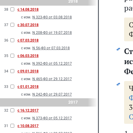
2018
ра
38
с 14.08.2018
с изм.
N 323-Ф3 от 03.08.2018
37
с 30.07.2018
Ф
с изм.
N 208-Ф3 от 19.07.2018
36
с 07.03.2018
с изм.
N 56-Ф3 от 07.03.2018
С
35
с 06.03.2018
и
с изм.
N 392-Ф3 от 05.12.2017
Ф
34
с 09.01.2018
с изм.
N 465-Ф3 от 29.12.2017
Ч
33
с 01.01.2018
с изм.
N 242-Ф3 от 29.07.2017
Ф
2017
3
32
с 16.12.2017
С
с изм.
N 373-Ф3 от 05.12.2017
31
с 10.08.2017