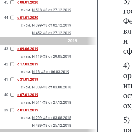
3)
45
с 08.01.2020
г
с изм.
N 518-Ф3 от 27.12.2019
44
с 01.01.2020
Ф
с изм.
N 399-Ф3 от 02.12.2019
вл
N 452-Ф3 от 27.12.2019
и 
2019
сф
43
с 09.06.2019
с изм.
N 119-Ф3 от 29.05.2019
4
42
с 17.03.2019
с изм.
N 18-Ф3 от 06.03.2019
о
41
с 31.01.2019
ин
с изм.
N 309-Ф3 от 03.08.2018
о
40
с 07.01.2019
ох
с изм.
N 511-Ф3 от 27.12.2018
39
с 01.01.2019
5
с изм.
N 299-Ф3 от 03.08.2018
N 489-Ф3 от 25.12.2018
р