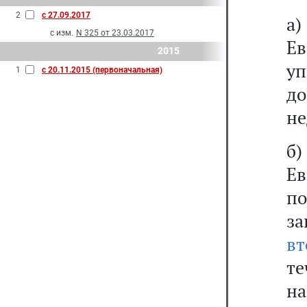
2
с 27.09.2017
а
с изм.
N 325 от 23.03.2017
Ев
2015
у
1
с 20.11.2015 (первоначальная)
д
не
б
Е
п
з
вт
т
н