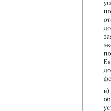
у
п
от
д
з
эк
по
Е
д
фе
в
о
у