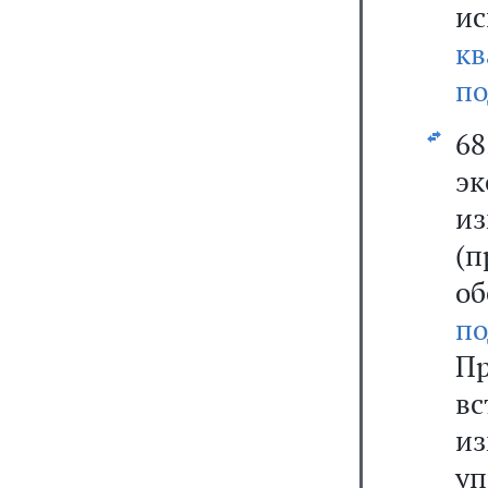
и
к
по
6
э
из
(
о
по
Пр
в
и
у