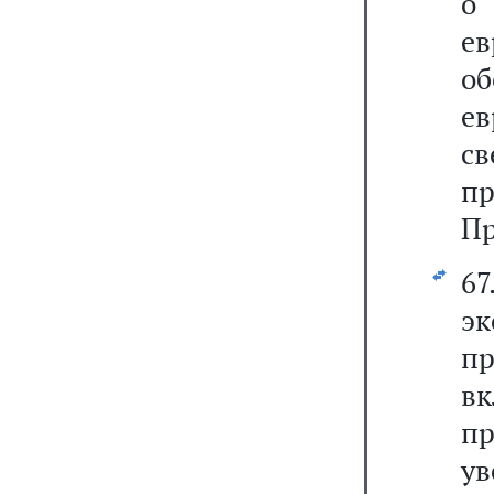
о
е
о
ев
св
п
Пр
6
э
п
в
п
у