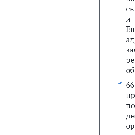
ев
и
Ев
ад
з
р
об
6
п
по
д
ор