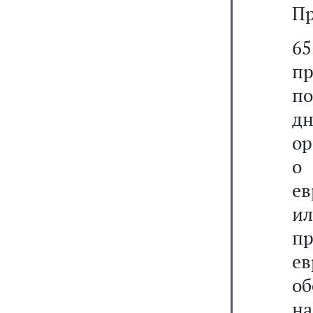
Пр
6
п
по
д
ор
о
ев
ил
п
е
об
на