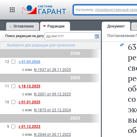
на
cистема
из
ГАРАНТ
Например,
производственный кале
с
Оглавление
Редакции
Документ
Ро
Поиск редакции на дату
6
Выберите две редакции для сравнения
2026
р
12
с 01.03.2026
св
с изм.
N 1937 от 28.11.2025
р
2025
об
11
с 18.12.2025
с изм.
N 2001 от 09.12.2025
со
10
с 01.01.2025
эк
с изм.
N 1875 от 23.12.2024
вы
2023
9
с 01.12.2023
о
с изм.
N 2044 от 30.11.2023