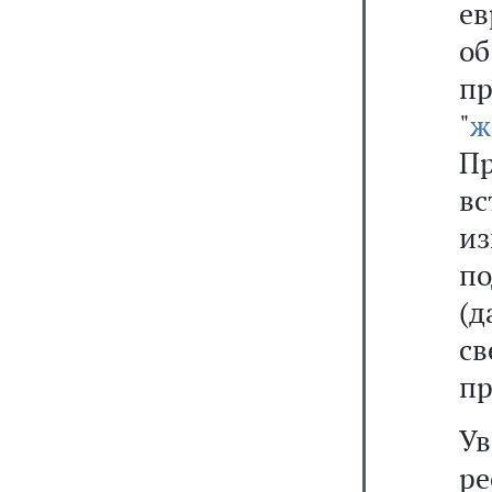
ев
о
п
"
ж
Пр
в
из
п
(
с
пр
Ув
р