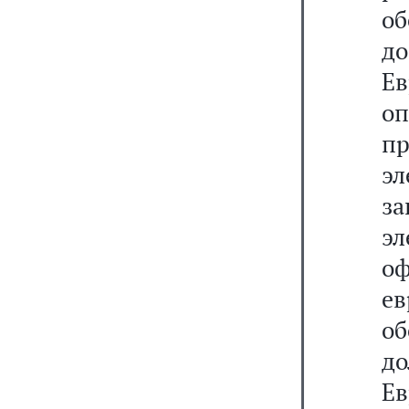
о
д
Е
о
п
э
з
э
оф
е
о
д
Ев