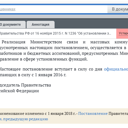
странных дел Российской Федерации и Министерством экон
ячный срок представить в Правительство Российской Ф
В докум
ошенниках
граммного обеспечения, происходящего из государств - чле
уска для целей осуществления закупок для обеспечения 
О документе
Аннотация
овиям, предусмотренным настоящим постановлением для п
ючены в реестр.
Постановление Правительства РФ от 16 ноября 2015 г. N 1236 "Об установлении запрета на допуск программного обеспечения, происходящего из иностранных государств, для целей осуществления закупок для обеспечения государственных и муниципальных нужд"
Устаре
 Реализация Министерством связи и массовых комму
дусмотренных настоящим постановлением, осуществляется в 
 работников и бюджетных ассигнований, предусмотренных Мин
правление в сфере установленных функций.
 Настоящее постановление вступает в силу со дня
официально
пающих в силу с 1 января 2016 г.
дседатель Правительства
сийской Федерации
именование изменено с 1 января 2018 г. -
Постановление
Правительс
м. предыдущую редакцию