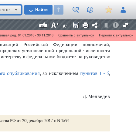
омического развития Российской Федерации в 6-
едерации предложения по предоставлению для
енте
Найти
нов Евразийского экономического союза, условий
государственных и муниципальных нужд, равных
рограммного обеспечения, сведения о котором
вшая ред. 01.01.2018 - 30.11.2018
Сравнить с актуальной
Перейти к актуальной
никаций Российской Федерации полномочий,
пределах установленной предельной численности
истерству в федеральном бюджете на руководство
го опубликования
, за исключением
пунктов 1 - 5
,
Д. Медведев
тва РФ от 20 декабря 2017 г. N 1594