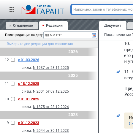
ино
cистема
мес
ГАРАНТ
Например,
закон о телефонных м
про
доп
Оглавление
Редакции
Документ
усл
вкл
Поиск редакции на дату
10.
Выберите две редакции для сравнения
пре
2026
его
12
с 01.03.2026
и у
с изм.
N 1937 от 28.11.2025
11.
2025
всту
11
с 18.12.2025
Пре
с изм.
N 2001 от 09.12.2025
Рос
10
с 01.01.2025
с изм.
N 1875 от 23.12.2024
2023
На
С
9
с 01.12.2023
с изм.
N 2044 от 30.11.2023