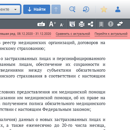
в силу
с 1 января 2012 г.
енте
Найти
ицинскую помощь, оказанную застрахованным лицам
ицинского страхования, в территориальный фонд в
 обязательному медицинскому страхованию,
ия;
вшая ред. 08.12.2020 - 31.12.2020
Сравнить с актуальной
Перейти к актуальной
 реестр медицинских организаций, договоров на
инскому страхованию;
й о застрахованных лицах и персонифицированного
ванным лицам, обеспечение их сохранности и
сведениями между субъектами обязательного
нского страхования в соответствии с настоящим
 условиях предоставления им медицинской помощи
казании им медицинской помощи, об их праве на
 получением полиса обязательного медицинского
ветствии с настоящим Федеральным законом;
наличия) данных о новых застрахованных лицах и
х, а также ежемесячно до 20-го числа месяца,