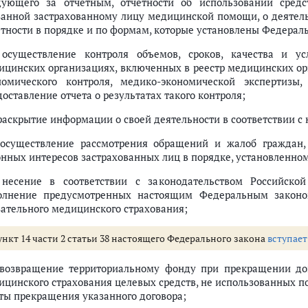
дующего за отчетным, отчетности об использовании средс
занной застрахованному лицу медицинской помощи, о деятель
етности в порядке и по формам, которые установлены Федера
 осуществление контроля объемов, сроков, качества и 
ицинских организациях, включенных в реестр медицинских ор
номического контроля, медико-экономической экспертизы
оставление отчета о результатах такого контроля;
 раскрытие информации о своей деятельности в соответствии 
 осуществление рассмотрения обращений и жалоб граждан,
онных интересов застрахованных лиц в порядке, установленно
 несение в соответствии с законодательством Российско
олнение предусмотренных настоящим Федеральным законо
зательного медицинского страхования;
ункт 14 части 2 статьи 38 настоящего Федерального закона
вступает
 возвращение территориальному фонду при прекращении до
ицинского страхования целевых средств, не использованных п
аты прекращения указанного договора;