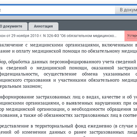
ункт 5 части 2 статьи 38 настоящего Федерального закона
вступает 
В докум
и
возвращение остатка целевых средств после расчетов за мед
оответствии с территориальной программой обязательного мед
О документе
Аннотация
тветствии с порядком оплаты медицинской помощи по
ановленным правилами обязательного медицинского страхован
Федеральный закон от 29 ноября 2010 г. N 326-ФЗ "Об обязательном медицинском страховании в Российской Федерации"
Устаре
заключение с медицинскими организациями, включенными в
зание и оплату медицинской помощи по обязательному медиц
сбор, обработка данных персонифицированного учета сведени
та сведений о медицинской помощи, оказанной застрахо
фиденциальности, осуществление обмена указанными 
ицинского страхования и участниками обязательного медици
еральным законом;
информирование застрахованных лиц о видах, качестве и об
ицинскими организациями, о выявленных нарушениях при о
ор медицинской организации, о необходимости обращения за
ахования, а также об обязанностях застрахованных лиц в соот
представление в территориальный фонд ежедневно (в случае 
дений об изменении данных о ранее застрахованных лица