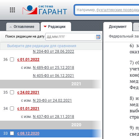
П
N 357-Ф3 от 14.07.2022
cистема
ГАРАНТ
Например,
бухгалтерские проводк
N 474-Ф3 от 05.12.2022
5) 
N 519-Ф3 от 19.12.2022
в с
2022
Оглавление
Редакции
Документ
соо
уст
37
с 01.12.2022
Поиск редакции на дату
с изм.
N 405-Ф3 от 06.12.2021
6) 
Выберите две редакции для сравнения
ока
N 204-Ф3 от 28.06.2022
36
с 01.01.2022
7) 
с изм.
N 489-Ф3 от 25.12.2018
уче
кон
N 405-Ф3 от 06.12.2021
мед
2021
Фед
35
с 24.02.2021
8) 
с изм.
N 20-Ф3 от 24.02.2021
мед
34
с 01.01.2021
выб
стр
с изм.
N 437-Ф3 от 28.11.2018
2020
9) 
све
33
с 08.12.2020