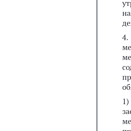
ут
н
де
4
ме
м
с
п
об
1
за
ме