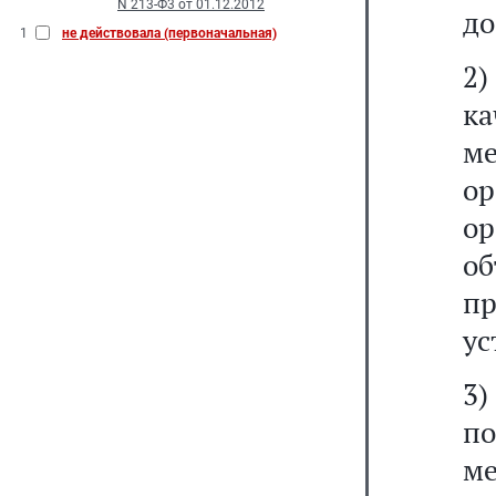
N 213-Ф3 от 01.12.2012
до
1
не действовала (первоначальная)
2)
к
м
ор
о
об
п
ус
3)
по
м