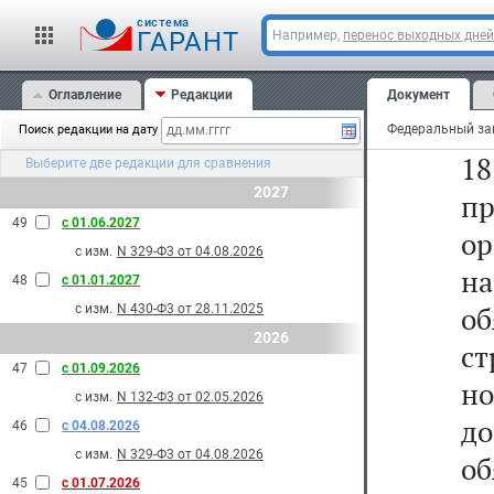
с
cистема
о
ГАРАНТ
Например,
перенос выходных дней
п
Оглавление
Редакции
Документ
на
Поиск редакции на дату
1
Выберите две редакции для сравнения
2027
пр
49
с 01.06.2027
ор
с изм.
N 329-Ф3 от 04.08.2026
н
48
с 01.01.2027
о
с изм.
N 430-Ф3 от 28.11.2025
2026
с
47
с 01.09.2026
н
с изм.
N 132-Ф3 от 02.05.2026
д
46
с 04.08.2026
с изм.
N 329-Ф3 от 04.08.2026
о
45
с 01.07.2026