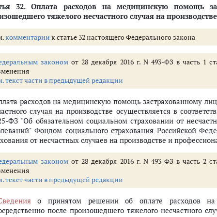
тья 32.
Оплата расходов на медицинскую помощь зас
изошедшего тяжелого несчастного случая на производстве
м.
комментарии
к статье 32 настоящего Федерального закона
едеральным законом
от 28 декабря 2016 г. N 493-ФЗ в часть 1 
зменения
м. текст части в предыдущей редакции
Оплата расходов на медицинскую помощь застрахованному лиц
частного случая на производстве осуществляется в соответст
25-ФЗ "Об обязательном социальном страховании от несчаст
олеваний" Фондом социального страхования Российской Федер
ахования от несчастных случаев на производстве и профессион
едеральным законом
от 28 декабря 2016 г. N 493-ФЗ в часть 2 
зменения
м. текст части в предыдущей редакции
Сведения
о принятом решении об оплате расходов на 
осредственно после произошедшего тяжелого несчастного слу