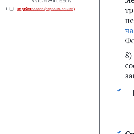
N 213-Ф3 от 01.12.2012
тр
1
не действовала (первоначальная)
пе
ч
Фе
8
со
за