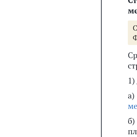
С
ме
Ф
Ср
ст
1)
а
ме
б
пл