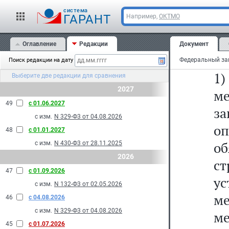
Ф
cистема
ГАРАНТ
Например,
ОКТМО
1
Оглавление
Редакции
Документ
пр
Поиск редакции на дату
1
Выберите две редакции для сравнения
2027
м
49
с 01.06.2027
за
с изм.
N 329-Ф3 от 04.08.2026
о
48
с 01.01.2027
о
с изм.
N 430-Ф3 от 28.11.2025
2026
с
47
с 01.09.2026
у
с изм.
N 132-Ф3 от 02.05.2026
ме
46
с 04.08.2026
с изм.
N 329-Ф3 от 04.08.2026
ме
45
с 01.07.2026