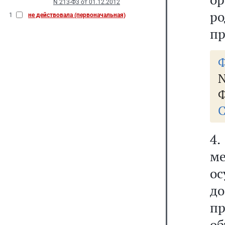
N 213-Ф3 от 01.12.2012
р
1
не действовала (первоначальная)
пр
Ф
N
Ф
С
4
м
ос
д
пр
об