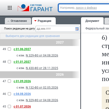
и
cистема
о
ГАРАНТ
Например,
закон о фейках
за
Оглавление
Редакции
Документ
зд
Поиск редакции на дату
6)
Выберите две редакции для сравнения
2027
ст
49
с 01.06.2027
ме
с изм.
N 329-Ф3 от 04.08.2026
и
48
с 01.01.2027
ус
с изм.
N 430-Ф3 от 28.11.2025
2026
п
47
с 01.09.2026
с изм.
N 132-Ф3 от 02.05.2026
46
с 04.08.2026
с изм.
N 329-Ф3 от 04.08.2026
45
с 01.07.2026