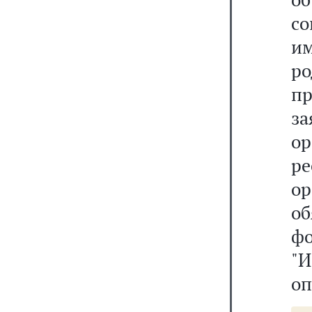
со
им
р
п
з
о
р
о
об
фо
"
оп