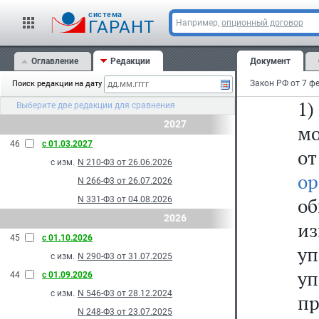
4
cистема
го
ГАРАНТ
Например,
опционный договор
у
Оглавление
Редакции
Документ
Ро
Поиск редакции на дату
1)
Выберите две редакции для сравнения
2027
м
46
с 01.03.2027
о
с изм.
N 210-Ф3 от 26.06.2026
о
N 266-Ф3 от 26.07.2026
о
N 331-Ф3 от 04.08.2026
2026
из
45
с 01.10.2026
у
с изм.
N 290-Ф3 от 31.07.2025
у
44
с 01.09.2026
с изм.
N 546-Ф3 от 28.12.2024
п
N 248-Ф3 от 23.07.2025