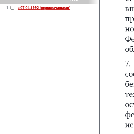
вп
1
с 07.04.1992 (первоначальная)
п
но
Фе
об
7
с
б
т
ос
ф
ис