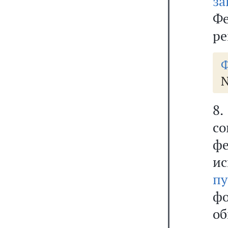
за
Ф
ре
Ф
N
8
с
ф
ис
пу
ф
о