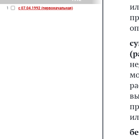
и
1
с 07.04.1992 (первоначальная)
пр
оп
с
(
не
мо
р
в
пр
ил
бе