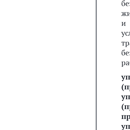
бе
жи
и
ус
тр
б
ра
у
(
у
(
п
у