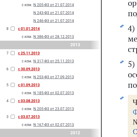
о
с изм.
N 205-Ф3 от 21.07.2014
по
N 243-Ф3 от 21.07.2014
N 246-Ф3 от 21.07.2014
4
8
с 01.01.2014
м
с изм.
N 386-Ф3 от 28.12.2013
2013
ст
7
с 25.11.2013
5
с изм.
N 317-Ф3 от 25.11.2013
6
с 30.09.2013
о
с изм.
N 253-Ф3 от 27.09.2013
п
5
с 01.09.2013
с изм.
N 185-Ф3 от 02.07.2013
Ч
4
с 03.08.2013
с изм.
N 205-Ф3 от 23.07.2013
Ф
3
с 03.07.2013
№
с изм.
N 167-Ф3 от 02.07.2013
С
2012