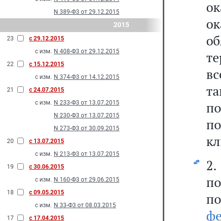
ок
N 389-Ф3 от 29.12.2015
о
2015
о
23
с 29.12.2015
с изм.
N 408-Ф3 от 29.12.2015
т
22
с 15.12.2015
вс
с изм.
N 374-Ф3 от 14.12.2015
та
21
с 24.07.2015
с изм.
N 233-Ф3 от 13.07.2015
п
N 230-Ф3 от 13.07.2015
п
N 273-Ф3 от 30.09.2015
кл
20
с 13.07.2015
с изм.
N 213-Ф3 от 13.07.2015
2
19
с 30.06.2015
п
с изм.
N 160-Ф3 от 29.06.2015
18
с 09.05.2015
п
с изм.
N 33-Ф3 от 08.03.2015
ф
17
с 17.04.2015