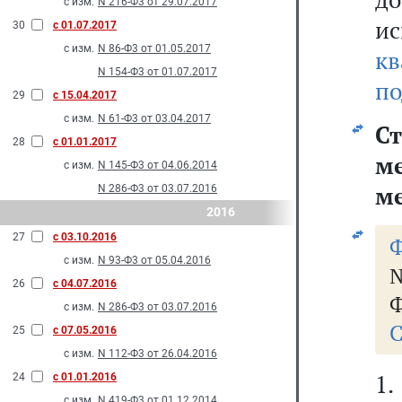
с изм.
N 216-Ф3 от 29.07.2017
и
30
с 01.07.2017
с изм.
N 86-Ф3 от 01.05.2017
к
N 154-Ф3 от 01.07.2017
по
29
с 15.04.2017
с изм.
N 61-Ф3 от 03.04.2017
С
28
с 01.01.2017
м
с изм.
N 145-Ф3 от 04.06.2014
м
N 286-Ф3 от 03.07.2016
2016
27
с 03.10.2016
Ф
с изм.
N 93-Ф3 от 05.04.2016
№
26
с 04.07.2016
Ф
с изм.
N 286-Ф3 от 03.07.2016
С
25
с 07.05.2016
с изм.
N 112-Ф3 от 26.04.2016
1.
24
с 01.01.2016
с изм.
N 419-Ф3 от 01.12.2014