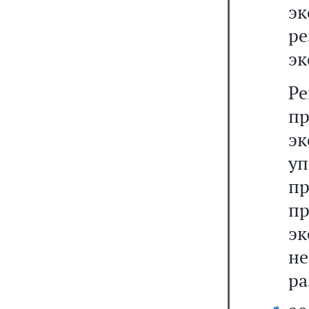
э
р
эк
Р
п
э
у
п
п
э
н
ра