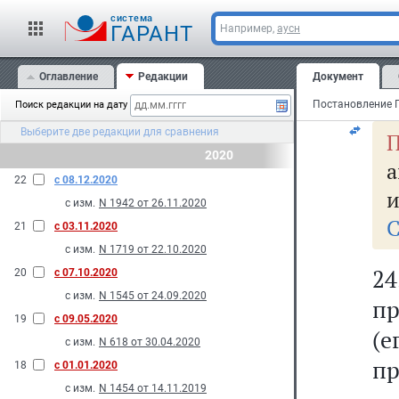
за
cистема
и
ГАРАНТ
Например,
аусн
на
Оглавление
Редакции
Документ
ре
Поиск редакции на дату
Выберите две редакции для сравнения
П
2020
а
22
с 08.12.2020
и
с изм.
N 1942 от 26.11.2020
С
21
с 03.11.2020
с изм.
N 1719 от 22.10.2020
2
20
с 07.10.2020
с изм.
N 1545 от 24.09.2020
п
19
с 09.05.2020
(
с изм.
N 618 от 30.04.2020
пр
18
с 01.01.2020
с изм.
N 1454 от 14.11.2019