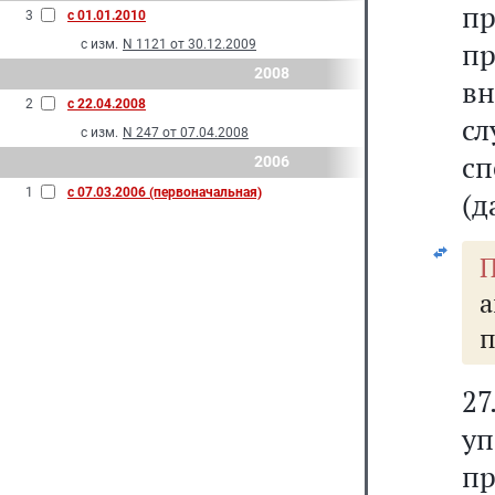
п
3
с 01.01.2010
п
с изм.
N 1121 от 30.12.2009
2008
в
2
с 22.04.2008
сл
с изм.
N 247 от 07.04.2008
сп
2006
1
с 07.03.2006 (первоначальная)
(д
П
а
п
2
уп
пр