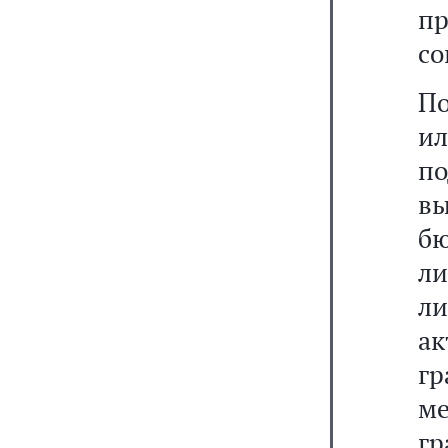
п
со
По
ил
п
в
бю
л
ли
а
г
м
гр