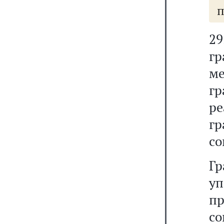
п
29
г
м
гр
р
гр
со
Г
уп
пр
с