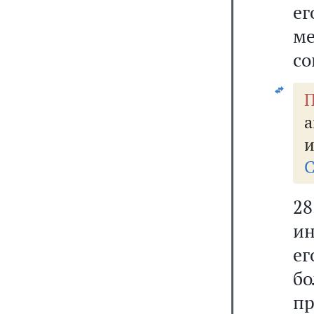
ег
ме
со
П
а
и
С
2
ин
е
б
п