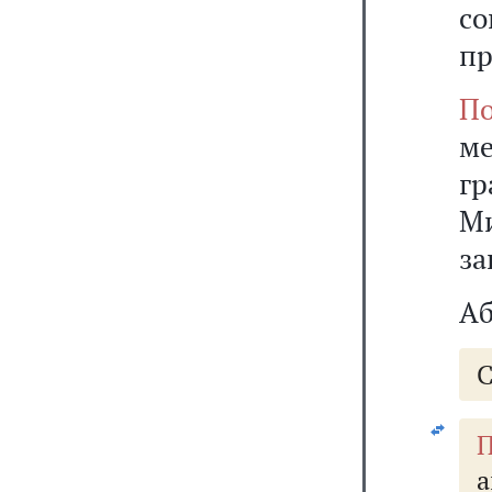
со
пр
По
м
г
М
за
Аб
С
П
а