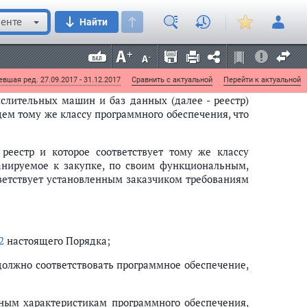
сударств, для целей осуществления закупок для
енте
Найти
обоснование), а также требования к содержанию
и закупки программного обеспечения в следующих
вшая ред. 27.09.2017 - 31.12.2017
Сравнить с актуальной
Перейти к актуальной
слительных машин и баз данных (далее - реестр)
ем тому же классу программного обеспечения, что
реестр и которое соответствует тому же классу
анируемое к закупке, по своим функциональным,
ветствует установленным заказчиком требованиям
2
настоящего Порядка;
 должно соответствовать программное обеспечение,
ным характеристикам программного обеспечения,