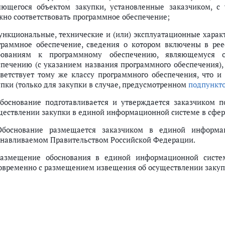
яющегося объектом закупки, установленные заказчиком, с у
жно соответствовать программное обеспечение;
функциональные, технические и (или) эксплуатационные харак
граммное обеспечение, сведения о котором включены в реес
бованиям к программному обеспечению, являющемуся 
спечению (с указанием названия программного обеспечения),
тветствует тому же классу программного обеспечения, что 
упки (только для закупки в случае, предусмотренном
подпункто
Обоснование подготавливается и утверждается заказчиком
ществлении закупки в единой информационной системе в сфер
Обоснование размещается заказчиком в единой информа
анавливаемом Правительством Российской Федерации.
Размещение обоснования в единой информационной систем
овременно с размещением извещения об осуществлении закуп