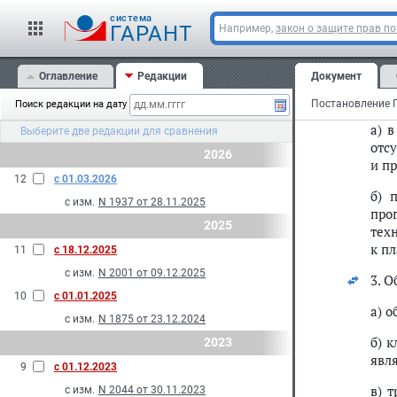
про
cистема
ГАРАНТ
Например,
закон о защите прав п
обе
так
Оглавление
Редакции
Документ
2. 
случ
Поиск редакции на дату
а) 
Выберите две редакции для сравнения
отс
2026
и п
12
с 01.03.2026
б) 
с изм.
N 1937 от 28.11.2025
про
2025
тех
к п
11
с 18.12.2025
с изм.
N 2001 от 09.12.2025
3. 
10
с 01.01.2025
а) 
с изм.
N 1875 от 23.12.2024
б) 
2023
явл
9
с 01.12.2023
в) 
с изм.
N 2044 от 30.11.2023