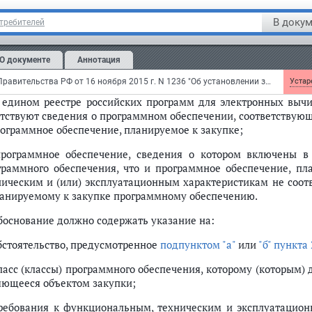
граммного обеспечения, происходящего из иностранных го
В докум
отребителей
спечения государственных и муниципальных нужд (далее - 
ого обоснования.
О документе
Аннотация
Обоснование подготавливается заказчиком при осуществлени
аях:
Постановление Правительства РФ от 16 ноября 2015 г. N 1236 "Об установлении запрета на допуск программного обеспечения, происходящего из иностранных государств, для целей осуществления закупок для обеспечения государственных и муниципальных нужд"
Устаре
в едином реестре российских программ для электронных вычи
утствуют сведения о программном обеспечении, соответствующ
рограммное обеспечение, планируемое к закупке;
программное обеспечение, сведения о котором включены в 
граммного обеспечения, что и программное обеспечение, пл
ническим и (или) эксплуатационным характеристикам не соот
ланируемому к закупке программному обеспечению.
Обоснование должно содержать указание на:
обстоятельство, предусмотренное
подпунктом "а"
или
"б" пункта 
класс (классы) программного обеспечения, которому (которым)
яющееся объектом закупки;
требования к функциональным, техническим и эксплуатацион