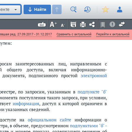
стра, исключает из реестра сведения о таком
енте
Найти
 (или) действия (бездействие) оператора реестра
ьством Российской Федерации.
щедоступными.
вшая ред. 27.09.2017 - 31.12.2017
Сравнить с актуальной
Перейти к актуальной
путем:
просам заинтересованных лиц, направленным с
ей общего доступа, включая информационно-
о документа, подписанного простой
электронной
реестре, по запросам, указанным в
подпункте "б"
момента поступления такого запроса, при условии,
ствует
информация
, доступ к которой ограничен в
вии указанных сведений.
 доступе на
официальном сайте
информации о
стра, в объеме, предусмотренном
подпунктами "б" -
дате и номере приказа, содержащего решение об