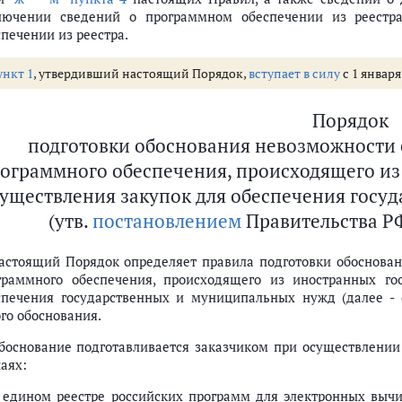
лючении сведений о программном обеспечении из реестр
спечении из реестра.
ункт 1
, утвердивший настоящий Порядок,
вступает в силу
с 1 января 
Порядок
подготовки обоснования невозможности 
ограммного обеспечения, происходящего из 
уществления закупок для обеспечения госу
(утв.
постановлением
Правительства РФ 
Настоящий Порядок определяет правила подготовки обоснова
граммного обеспечения, происходящего из иностранных го
спечения государственных и муниципальных нужд (далее - 
ого обоснования.
Обоснование подготавливается заказчиком при осуществлени
аях:
в едином реестре российских программ для электронных вычи