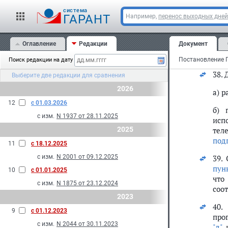
об 
про
cистема
ГАРАНТ
Например,
перенос выходных дней
36.
мог
Оглавление
Редакции
Документ
37.
Поиск редакции на дату
38.
Выберите две редакции для сравнения
2026
а) 
12
с 01.03.2026
б) 
с изм.
N 1937 от 28.11.2025
исп
2025
тел
под
11
с 18.12.2025
с изм.
N 2001 от 09.12.2025
39.
пун
10
с 01.01.2025
что
с изм.
N 1875 от 23.12.2024
соо
2023
40.
9
с 01.12.2023
про
с изм.
N 2044 от 30.11.2023
"д"