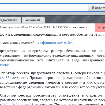
исключении сведений о программном обеспечении из рее
граммном обеспечении.
В докум
 Решения, действия (бездействие) уполномоченного органа и
ут быть обжалованы в порядке, предусмотренном законодател
О документе
Аннотация
 Сведения, содержащиеся в реестре, являются открытыми и об
Постановление Правительства РФ от 16 ноября 2015 г. N 1236 "Об установлении запрета на допуск программного обеспечения, происходящего из иностранных государств, для целей осуществления закупок для обеспечения государственных и муниципальных нужд"
Устаре
 Доступ к сведениям, содержащимся в реестре, обеспечивается 
размещения сведений на
официальном сайте
;
предоставления оператором реестра безвозмездно по за
ользованием информационно-телекоммуникационных сет
екоммуникационную сеть "Интернет", в виде электронног
писью
.
 Оператор реестра предоставляет сведения, содержащиеся в 
кта 38
настоящих Правил, в срок, не превышающий 24 часов с 
 запрашиваемые сведения имеются в реестре и в них отсут
тветствии с федеральными законами, или сообщает об отсутст
 Оператор реестра обеспечивает размещение в открытом
граммном обеспечении, сведения о котором исключены из рее
и
"ж" - "м" пункта 4
настоящих Правил, а также сведений о 