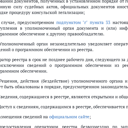
овании документов, полученных в установленном порядке от г
онную силу судебных актов, официальных документов инос
ядке процедуру консульской легализации;
в случае, предусмотренном
подпунктом "г" пункта 33
настоящ
тупления в уполномоченный орган документа и (или) инф
граммное обеспечение к другому правообладателю.
 Уполномоченный орган незамедлительно уведомляет опера
дений о программном обеспечении из реестра.
ратор реестра в срок не позднее рабочего дня, следующего 
исключении сведений о программном обеспечении из рее
граммном обеспечении.
 Решения, действия (бездействие) уполномоченного органа и
ут быть обжалованы в порядке, предусмотренном законодател
 Сведения, содержащиеся в реестре, являются открытыми и об
 Доступ к сведениям, содержащимся в реестре, обеспечивается 
размещения сведений на
официальном сайте
;
предоставления оператором реестра безвозмездно по за