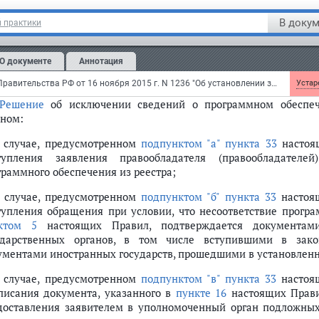
ументов, материалов и (или) недостоверных сведений п
В докум
 практики
енении сведений;
переход исключительного права на программное обеспечен
О документе
Аннотация
чаев перехода исключительного права в порядке универса
ам (субъектам гражданского права), указанным в
подпункте "а"
Постановление Правительства РФ от 16 ноября 2015 г. N 1236 "Об установлении запрета на допуск программного обеспечения, происходящего из иностранных государств, для целей осуществления закупок для обеспечения государственных и муниципальных нужд"
Устаре
Решение
об исключении сведений о программном обеспеч
аном:
в случае, предусмотренном
подпунктом "а" пункта 33
настоящ
тупления заявления правообладателя (правообладател
граммного обеспечения из реестра;
в случае, предусмотренном
подпунктом "б" пункта 33
настоящ
тупления обращения при условии, что несоответствие прогр
ктом 5
настоящих Правил, подтверждается документам
ударственных органов, в том числе вступившими в за
ументами иностранных государств, прошедшими в установленн
в случае, предусмотренном
подпунктом "в" пункта 33
настоящ
писания документа, указанного в
пункте 16
настоящих Прави
доставления заявителем в уполномоченный орган подложных