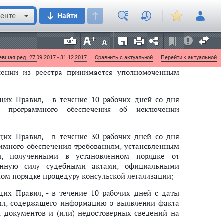
ри направлении заявления или уведомления об
енте
Найти
ие к другому правообладателю, за исключением
льного правопреемства к одному или нескольким
 пункта 5
настоящих Правил.
вшая ред. 27.09.2017 - 31.12.2017
Сравнить с актуальной
Перейти к актуальной
ении из реестра принимается уполномоченным
их Правил, - в течение 10 рабочих дней со дня
ей) программного обеспечения об исключении
их Правил, - в течение 30 рабочих дней со дня
аммного обеспечения требованиям, установленным
и, полученными в установленном порядке от
конную силу судебными актами, официальными
ом порядке процедуру консульской легализации;
их Правил, - в течение 10 рабочих дней с даты
л, содержащего информацию о выявлении факта
 документов и (или) недостоверных сведений на