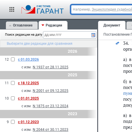
док
cистема
ГАРАНТ
Например,
Энциклопедия судебной
изм
г) 
Оглавление
Редакции
Документ
слу
лиц
Поиск редакции на дату
34.
Выберите две редакции для сравнения
орг
2026
а) 
12
с 01.03.2026
пос
с изм.
N 1937 от 28.11.2025
про
2025
б) 
11
с 18.12.2025
пос
с изм.
N 2001 от 09.12.2025
пун
гос
10
с 01.01.2025
док
с изм.
N 1875 от 23.12.2024
2023
в) 
под
9
с 01.12.2023
пре
с изм.
N 2044 от 30.11.2023