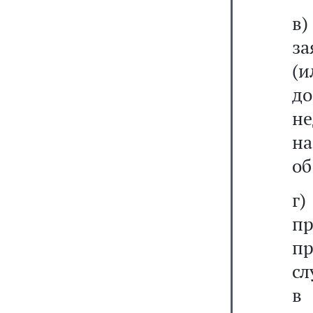
в
за
(
д
н
на
об
г)
п
п
сл
в