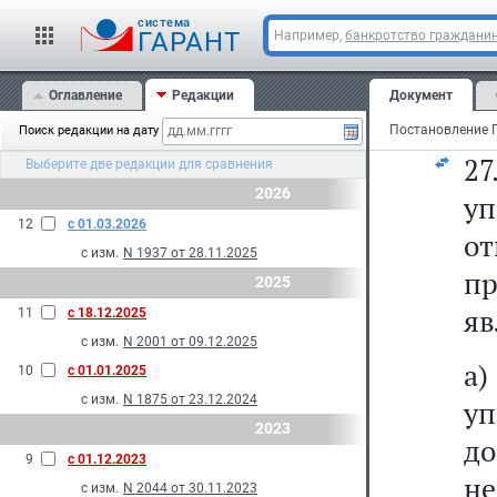
24
cистема
р
ГАРАНТ
Например,
банкротство граждани
М
Оглавление
Редакции
Документ
ко
Поиск редакции на дату
2
Выберите две редакции для сравнения
2026
у
12
с 01.03.2026
о
с изм.
N 1937 от 28.11.2025
п
2025
яв
11
с 18.12.2025
с изм.
N 2001 от 09.12.2025
а
10
с 01.01.2025
с изм.
N 1875 от 23.12.2024
у
2023
д
9
с 01.12.2023
не
с изм.
N 2044 от 30.11.2023