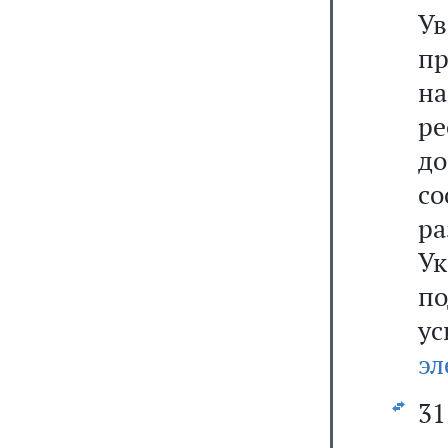
Ув
п
н
р
д
с
р
У
по
у
эл
31