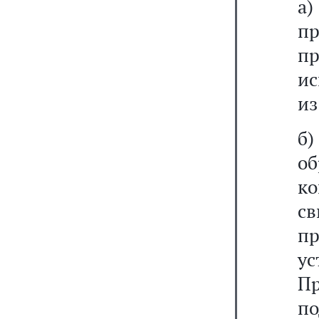
а
пр
п
ис
из
б
о
к
с
пр
у
Пр
по