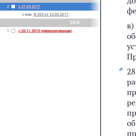
д
2
с 27.09.2017
фе
с изм.
N 325 от 23.03.2017
2015
в
1
с 20.11.2015 (первоначальная)
о
у
Пр
28
р
п
р
пр
о
п