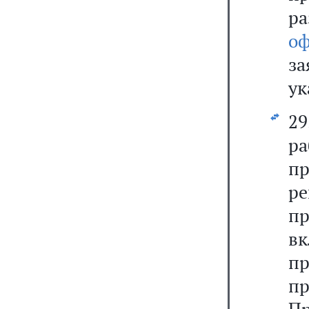
р
оф
за
ук
29
р
п
р
п
в
п
п