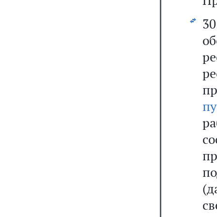
Пр
30
о
ре
р
п
пу
ра
с
п
п
(
св