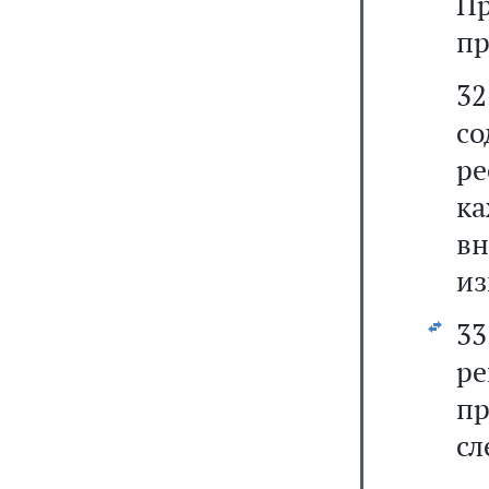
П
пр
32
с
р
ка
вн
из
3
р
пр
сл