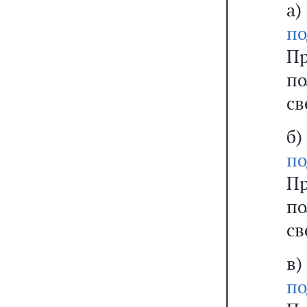
а
по
Пр
п
св
б
по
Пр
п
св
в
п