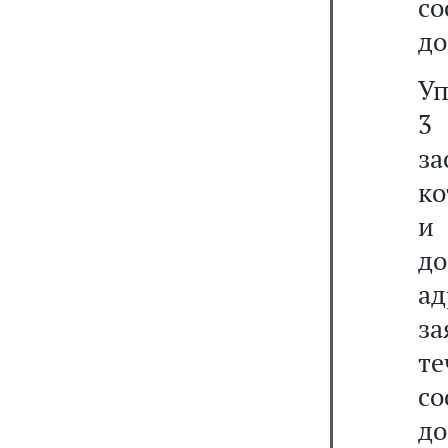
с
до
Уп
3
з
ко
и
до
ад
за
т
с
д