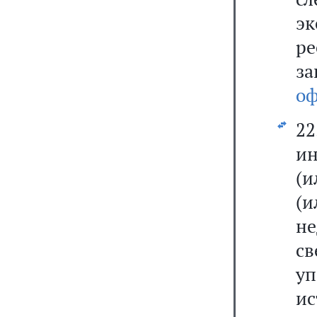
э
р
з
оф
22
ин
(и
(
не
св
у
и