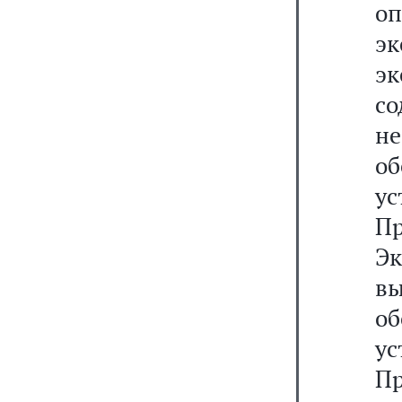
о
э
эк
со
н
о
у
Пр
Э
в
о
у
Пр