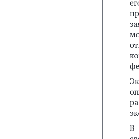
е
пр
за
м
о
к
фе
Э
о
ра
эк
В
с