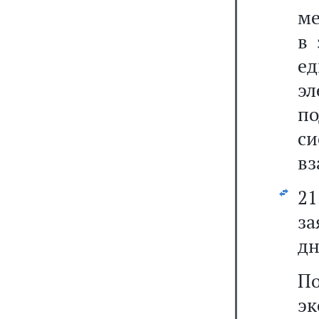
ме
в 
е
э
п
си
вз
2
за
дн
По
э