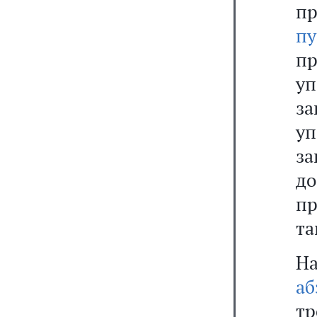
п
п
пр
у
з
уп
з
до
п
та
На
а
т