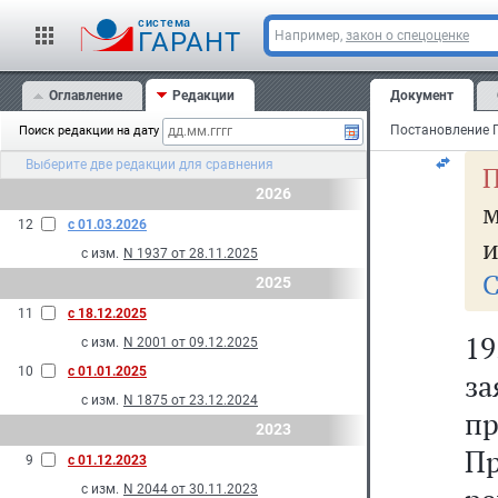
п
cистема
П
ГАРАНТ
Например,
закон о спецоценке
п
Оглавление
Редакции
Документ
ус
Поиск редакции на дату
Выберите две редакции для сравнения
П
2026
м
12
с 01.03.2026
и
с изм.
N 1937 от 28.11.2025
С
2025
11
с 18.12.2025
19
с изм.
N 2001 от 09.12.2025
10
с 01.01.2025
з
с изм.
N 1875 от 23.12.2024
п
2023
П
9
с 01.12.2023
с изм.
N 2044 от 30.11.2023