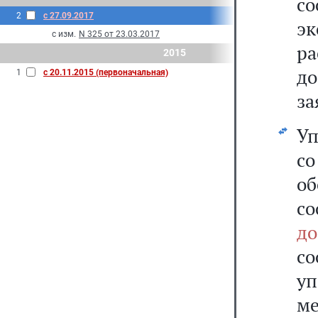
с
2
с 27.09.2017
э
с изм.
N 325 от 23.03.2017
р
2015
до
1
с 20.11.2015 (первоначальная)
за
Уп
с
об
со
д
с
у
ме