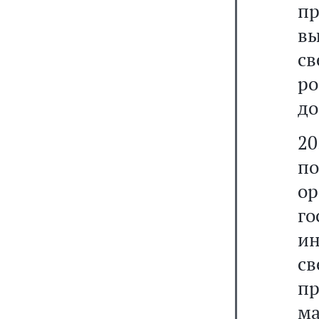
п
в
св
ро
до
20
по
о
г
и
св
п
ма