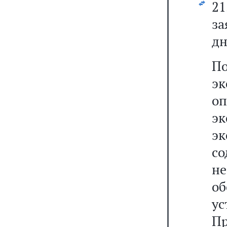
2
за
дн
По
э
о
э
эк
со
н
о
у
Пр