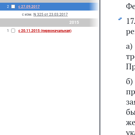
Фе
2
с 27.09.2017
с изм.
N 325 от 23.03.2017
17
2015
ре
1
с 20.11.2015 (первоначальная)
а)
тр
Пр
б
п
з
бы
же
у