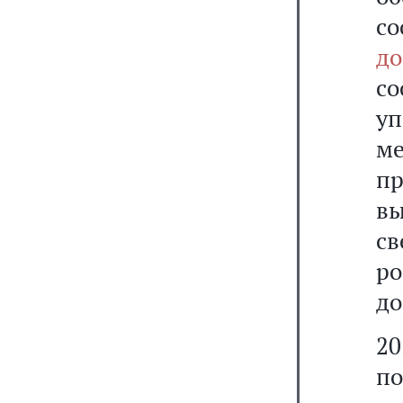
со
д
с
у
ме
п
в
св
ро
до
20
по