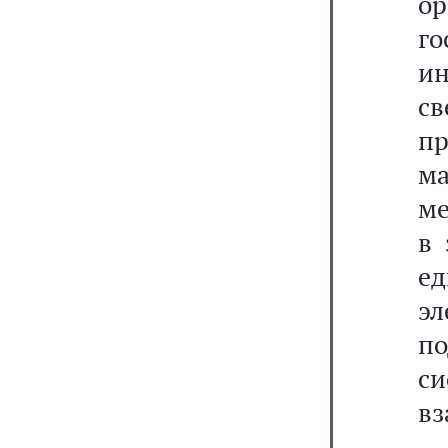
о
г
и
св
п
ма
ме
в 
е
э
п
си
вз