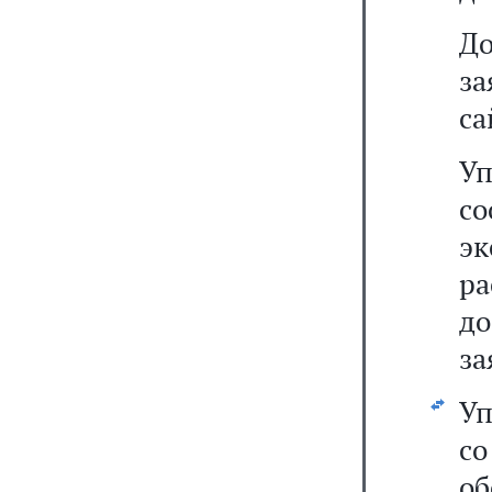
До
за
са
Уп
с
э
р
до
за
Уп
с
об