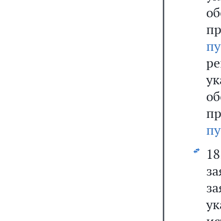
о
п
п
р
у
об
п
пу
18
з
за
у