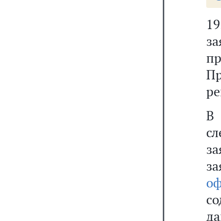
19
з
п
П
ре
В
с
за
з
о
со
да