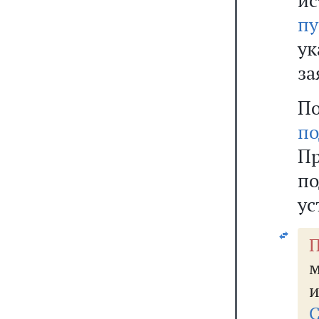
и
п
ук
за
По
п
П
п
ус
П
м
и
С