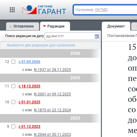
З
cистема
за
ГАРАНТ
Например,
ОКТМО
к
Оглавление
Редакции
Документ
по
Поиск редакции на дату
1
Выберите две редакции для сравнения
2026
д
12
с 01.03.2026
о
с изм.
N 1937 от 28.11.2025
п
2025
с
11
с 18.12.2025
с изм.
N 2001 от 09.12.2025
об
10
с 01.01.2025
со
с изм.
N 1875 от 23.12.2024
до
2023
9
с 01.12.2023
ме
с изм.
N 2044 от 30.11.2023