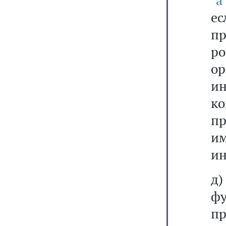
"а
е
пр
р
о
ин
к
пр
и
ин
д)
ф
п