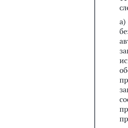
сл
а)
б
а
з
и
о
п
за
с
п
пр