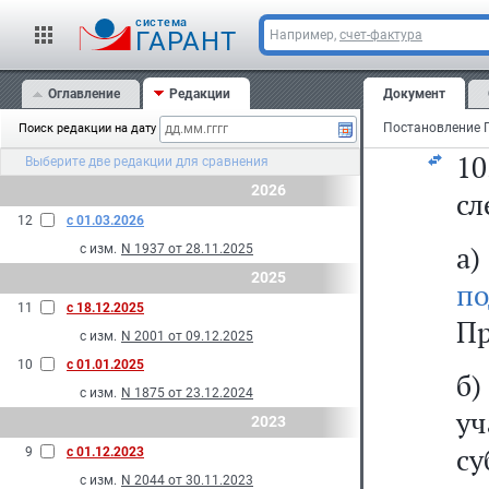
с
cистема
е
ГАРАНТ
Например,
счет-фактура
Оглавление
Редакции
Документ
б
Поиск редакции на дату
1
Выберите две редакции для сравнения
2026
сл
12
с 01.03.2026
а
с изм.
N 1937 от 28.11.2025
2025
по
11
с 18.12.2025
Пр
с изм.
N 2001 от 09.12.2025
10
с 01.01.2025
б)
с изм.
N 1875 от 23.12.2024
у
2023
с
9
с 01.12.2023
с изм.
N 2044 от 30.11.2023