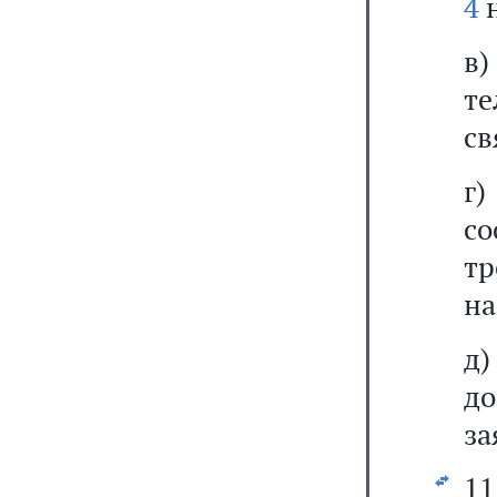
4
н
в
те
св
г)
со
тр
на
д)
до
за
11