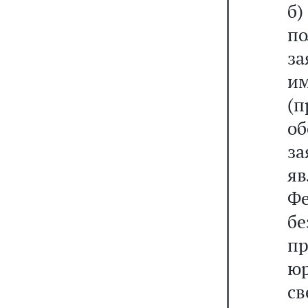
б
п
за
и
(
о
за
я
Фе
бе
п
ю
с