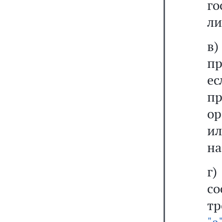
г
ли
в
пр
е
пр
ор
и
на
г
со
тр