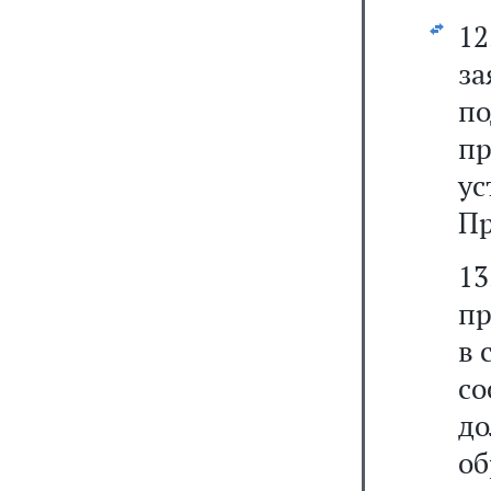
1
з
п
пр
у
Пр
1
пр
в 
со
д
о