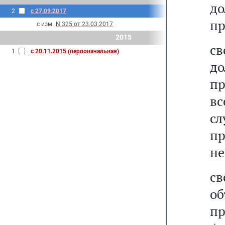
д
2
с 27.09.2017
пр
с изм.
N 325 от 23.03.2017
2015
с
1
с 20.11.2015 (первоначальная)
до
пр
вс
сл
пр
не
св
о
п