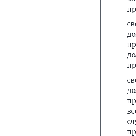
пр
с
д
пр
д
пр
с
до
пр
вс
сл
пр