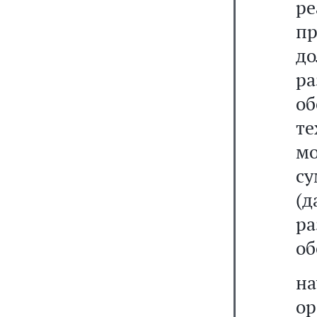
р
п
д
р
о
т
м
су
(
р
об
н
ор