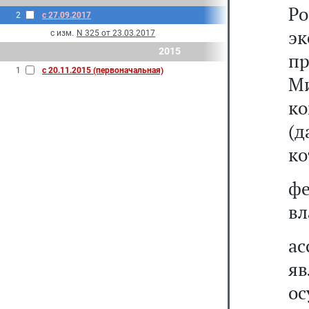
Р
2
с 27.09.2017
э
с изм.
N 325 от 23.03.2017
2015
п
1
с 20.11.2015 (первоначальная)
М
к
(д
ко
ф
вл
ас
я
о