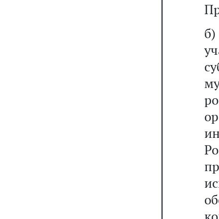
Пр
б)
у
с
м
р
о
и
Р
п
ис
о
к