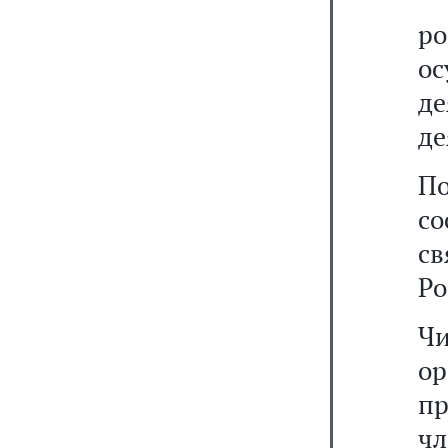
р
о
де
де
По
с
с
Ро
Ч
ор
пр
чл