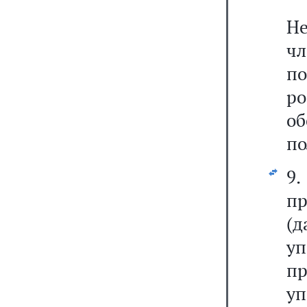
Н
чл
п
ро
об
по
9.
п
(д
у
п
у