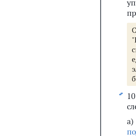
у
пр
"
с
е
б
1
сл
а
по