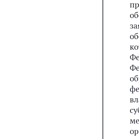
п
об
з
об
к
Ф
Ф
о
ф
вл
су
м
о