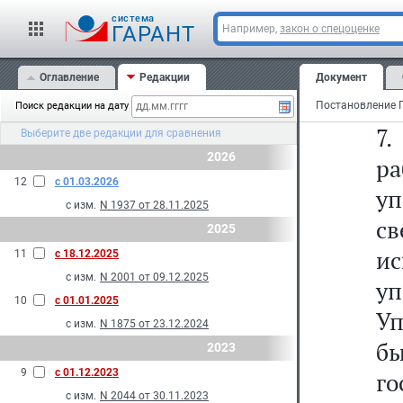
Фе
cистема
э
ГАРАНТ
Например,
закон о спецоценке
п
Оглавление
Редакции
Документ
эк
Поиск редакции на дату
7
Выберите две редакции для сравнения
2026
р
12
с 01.03.2026
уп
с изм.
N 1937 от 28.11.2025
с
2025
и
11
с 18.12.2025
с изм.
N 2001 от 09.12.2025
у
10
с 01.01.2025
У
с изм.
N 1875 от 23.12.2024
бы
2023
9
с 01.12.2023
г
с изм.
N 2044 от 30.11.2023