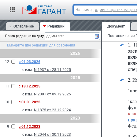
cистема
ГАРАНТ
Например,
административные рег
Оглавление
Редакции
Документ
С
Поиск редакции на дату
1. 
Выберите две редакции для сравнения
эле
2026
вкл
12
с 01.03.2026
вкл
опе
с изм.
N 1937 от 28.11.2025
2025
2. 
11
с 18.12.2025
"пр
с изм.
N 2001 от 09.12.2025
"кл
10
с 01.01.2025
фун
с изм.
N 1875 от 23.12.2024
кла
2023
пра
Фед
9
с 01.12.2023
с изм.
N 2044 от 30.11.2023
3. 