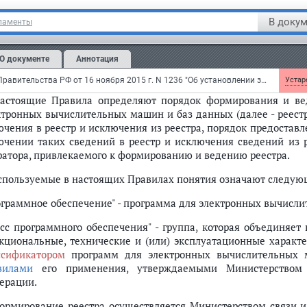
вычислительных машин 
В докум
ламенты
(утв.
постановлением
Правительства РФ 
О документе
Аннотация
 изменениями и дополнениями от:
Постановление Правительства РФ от 16 ноября 2015 г. N 1236 "Об установлении запрета на допуск программного обеспечения, происходящего из иностранных государств, для целей осуществления закупок для обеспечения государственных и муниципальных нужд"
Устаре
Настоящие Правила определяют порядок формирования и в
ктронных вычислительных машин и баз данных (далее - реестр
ючения в реестр и исключения из реестра, порядок предостав
ючении таких сведений в реестр и исключения сведений из р
ратора, привлекаемого к формированию и ведению реестра.
Используемые в настоящих Правилах понятия означают следую
ограммное обеспечение" - программа для электронных вычисл
асс программного обеспечения" - группа, которая объединяе
кциональные, технические и (или) эксплуатационные характер
ссификатором
программ для электронных вычислительных м
вилами
его применения, утверждаемыми Министерством 
ерации.
Формирование реестра осуществляется Министерством связи 