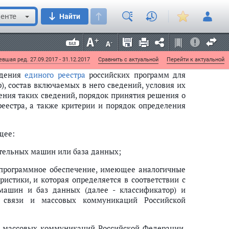
и баз данных
енте
Найти
от 16 ноября 2015 г. N 1236)
вшая ред. 27.09.2017 - 31.12.2017
Сравнить с актуальной
Перейти к актуальной
едения
единого реестра
российских программ для
), состав включаемых в него сведений, условия их
ления таких сведений, порядок принятия решения о
еестра, а также критерии и порядок определения
щее:
ительных машин или база данных;
т программное обеспечение, имеющее аналогичные
истики, и которая определяется в соответствии с
ашин и баз данных (далее - классификатор) и
связи и массовых коммуникаций Российской
и массовых коммуникаций Российской Федерации,