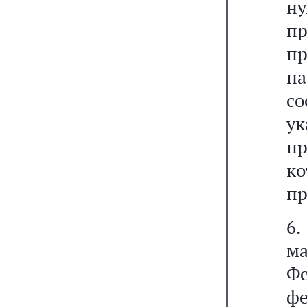
ну
пр
пр
н
с
ук
пр
к
пр
6
м
Ф
ф