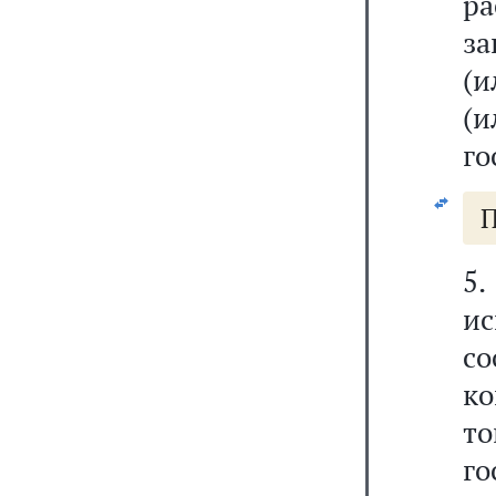
р
з
(и
(и
го
П
5
и
со
ко
то
г