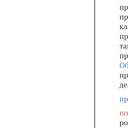
п
пр
к
пр
та
п
О
п
де
пр
по
ро