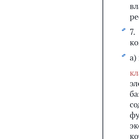
в
ре
7
ко
а)
кл
э
ба
с
фу
эк
к