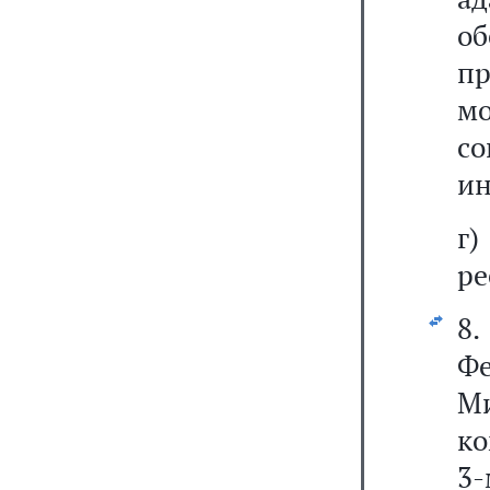
о
п
мо
со
ин
г)
ре
8.
Ф
М
ко
3