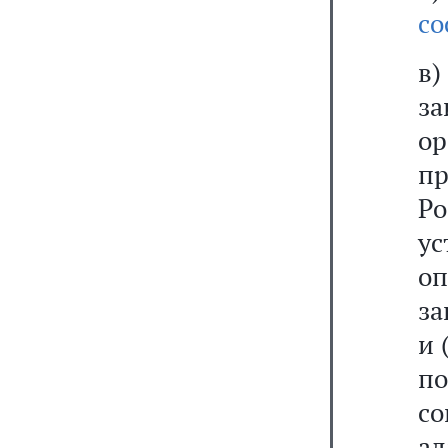
со
в
з
о
пр
Ро
у
оп
за
и 
по
со
ад