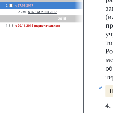
2
с 27.09.2017
з
с изм.
N 325 от 23.03.2017
(и
2015
п
1
с 20.11.2015 (первоначальная)
у
т
Р
м
о
те
П
4