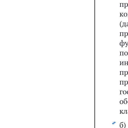
п
к
(
п
фу
п
ин
п
п
г
о
кл
б)