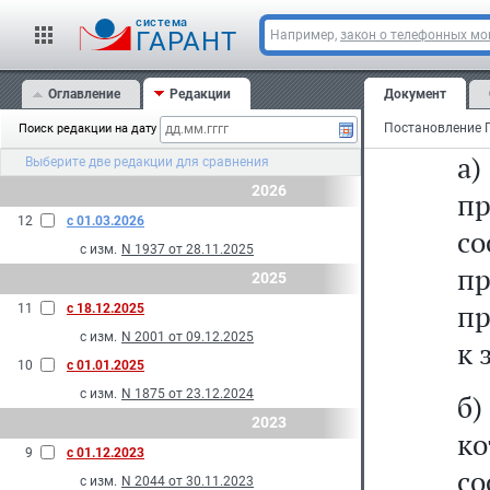
ц
cистема
о
ГАРАНТ
Например,
закон о телефонных м
м
Оглавление
Редакции
Документ
сл
Поиск редакции на дату
а)
Выберите две редакции для сравнения
2026
п
12
с 01.03.2026
с
с изм.
N 1937 от 28.11.2025
п
2025
пр
11
с 18.12.2025
с изм.
N 2001 от 09.12.2025
к 
10
с 01.01.2025
с изм.
N 1875 от 23.12.2024
б)
2023
ко
9
с 01.12.2023
с
с изм.
N 2044 от 30.11.2023