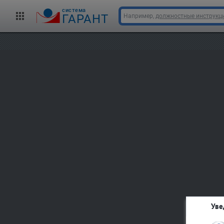
cистема
ГАРАНТ
Например,
должностные инструкц
Уве