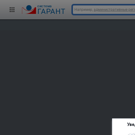
cистема
ГАРАНТ
Например,
административные рег
Уве