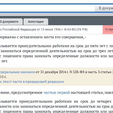
м. предыдущую редакцию
В докум
Деяние, предусмотренное
частью первой
настоящей статьи, п
а здоровью человека, если оно:
О документе
Аннотация
совершено лицом, находящимся в
состоянии опьянения
;
с Российской Федерации от 13 июня 1996 г. N 63-ФЗ (УК РФ)
Устаре
опряжено с оставлением места его совершения, -
азывается принудительными работами на срок до пяти лет с 
 заниматься определенной деятельностью на срок до трех ле
 с лишением права занимать определенные должности или за
 лет.
едеральным законом
от 31 декабря 2014 г. N 528-ФЗ в часть 3 стать
15 г.
м. текст части в предыдущей редакции
Деяние, предусмотренное
частью первой
настоящей статьи, повл
азывается принудительными работами на срок до четырех
жности или заниматься определенной деятельностью на срок д
 с лишением права занимать определенные должности или за