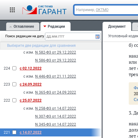
С
226
с 29.03.2023
cистема
ГАРАНТ
Например,
ОКТМО
с изм.
N 58-Ф3 от 18.03.2023
2. 
N 78-Ф3 от 18.03.2023
вред
Оглавление
Редакции
Документ
N 82-Ф3 от 18.03.2023
а) 
2022
Уголовный кодек
Поиск редакции на дату
б) с
225
с 29.12.2022
Выберите две редакции для сравнения
с изм.
N 582-Ф3 от 29.12.2022
нак
N 586-Ф3 от 29.12.2022
или
лет
224
с 02.12.2022
трех
с изм.
N 446-Ф3 от 21.11.2022
223
с 24.09.2022
Ф
с изм.
N 365-Ф3 от 24.09.2022
20
С
222
с 25.07.2022
с изм.
N 258-Ф3 от 14.07.2022
3. 
N 307-Ф3 от 14.07.2022
нак
N 345-Ф3 от 14.07.2022
дол
221
с 14.07.2022
лет