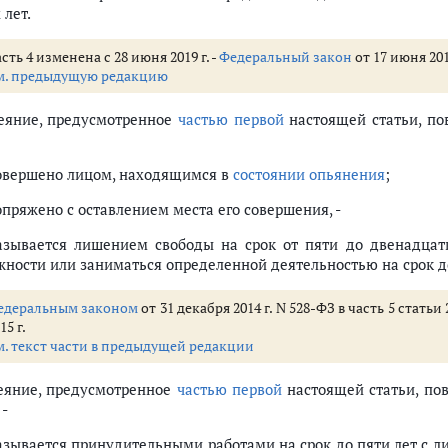
 лет.
сть 4 изменена с 28 июня 2019 г. -
Федеральный закон
от 17 июня 201
м. предыдущую редакцию
Деяние, предусмотренное
частью первой
настоящей статьи, по
совершено лицом, находящимся в
состоянии опьянения
;
опряжено с оставлением места его совершения, -
азывается лишением свободы на срок от пяти до двенадца
жности или заниматься определенной деятельностью на срок до
едеральным законом
от 31 декабря 2014 г. N 528-ФЗ в часть 5 стать
15 г.
м. текст части в предыдущей редакции
Деяние, предусмотренное
частью первой
настоящей статьи, пов
 -
азывается принудительными работами на срок до пяти лет с 