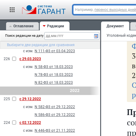
229
с 09.05.2023
о
cистема
ГАРАНТ
Например,
перенос выходных дней
с изм.
N 157-Ф3 от 28.04.2023
ог
N 161-Ф3 от 28.04.2023
го
Оглавление
Редакции
Документ
228
с 25.04.2023
с изм.
N 116-Ф3 от 14.04.2023
Поиск редакции на дату
227
с 14.04.2023
Ф
Выберите две редакции для сравнения
с изм.
N 111-Ф3 от 03.04.2023
226
с 29.03.2023
в
с изм.
N 58-Ф3 от 18.03.2023
2
N 78-Ф3 от 18.03.2023
N 82-Ф3 от 18.03.2023
2022
р
225
с 29.12.2022
с изм.
N 582-Ф3 от 29.12.2022
П
N 586-Ф3 от 29.12.2022
с
224
с 02.12.2022
п
с изм.
N 446-Ф3 от 21.11.2022