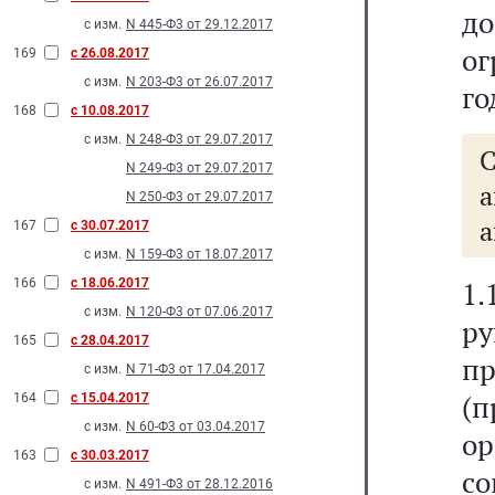
д
с изм.
N 445-Ф3 от 29.12.2017
ог
169
с 26.08.2017
с изм.
N 203-Ф3 от 26.07.2017
го
168
с 10.08.2017
с изм.
N 248-Ф3 от 29.07.2017
С
N 249-Ф3 от 29.07.2017
а
N 250-Ф3 от 29.07.2017
а
167
с 30.07.2017
с изм.
N 159-Ф3 от 18.07.2017
166
с 18.06.2017
1.
с изм.
N 120-Ф3 от 07.06.2017
р
165
с 28.04.2017
пр
с изм.
N 71-Ф3 от 17.04.2017
(
164
с 15.04.2017
с изм.
N 60-Ф3 от 03.04.2017
о
163
с 30.03.2017
с
с изм.
N 491-Ф3 от 28.12.2016