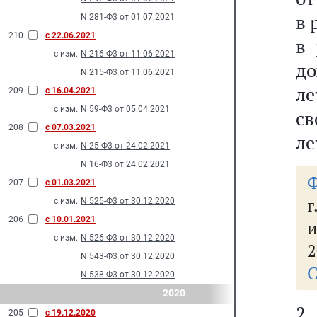
в 
N 281-Ф3 от 01.07.2021
210
с 22.06.2021
в 
с изм.
N 216-Ф3 от 11.06.2021
до
N 215-Ф3 от 11.06.2021
ле
209
с 16.04.2021
с изм.
N 59-Ф3 от 05.04.2021
св
208
с 07.03.2021
ле
с изм.
N 25-Ф3 от 24.02.2021
N 16-Ф3 от 24.02.2021
Ф
207
с 01.03.2021
г
с изм.
N 525-Ф3 от 30.12.2020
206
с 10.01.2021
и
с изм.
N 526-Ф3 от 30.12.2020
2
N 543-Ф3 от 30.12.2020
С
N 538-Ф3 от 30.12.2020
2020
2
205
с 19.12.2020