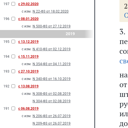
2
197
с 29.02.2020
с изм.
N 22-Ф3 от 18.02.2020
С
196
с 08.01.2020
с изм.
N 500-Ф3 от 27.12.2019
3
2019
пе
195
с 13.12.2019
с
с изм.
N 410-Ф3 от 02.12.2019
194
с 15.11.2019
св
с изм.
N 354-Ф3 от 04.11.2019
193
с 27.10.2019
на
с изм.
N 340-Ф3 от 16.10.2019
о
192
с 13.08.2019
шт
с изм.
N 308-Ф3 от 02.08.2019
ру
N 304-Ф3 от 02.08.2019
191
с 06.08.2019
ил
с изм.
N 206-Ф3 от 26.07.2019
д
N 209-Ф3 от 26.07.2019