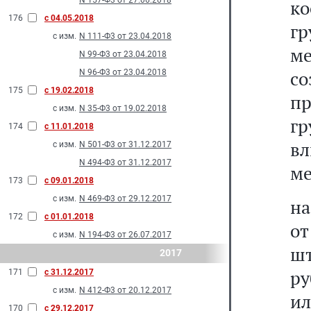
N 157-Ф3 от 27.06.2018
ко
176
с 04.05.2018
г
с изм.
N 111-Ф3 от 23.04.2018
м
N 99-Ф3 от 23.04.2018
с
N 96-Ф3 от 23.04.2018
175
с 19.02.2018
п
с изм.
N 35-Ф3 от 19.02.2018
г
174
с 11.01.2018
в
с изм.
N 501-Ф3 от 31.12.2017
N 494-Ф3 от 31.12.2017
ме
173
с 09.01.2018
с изм.
N 469-Ф3 от 29.12.2017
на
172
с 01.01.2018
о
с изм.
N 194-Ф3 от 26.07.2017
шт
2017
ру
171
с 31.12.2017
с изм.
N 412-Ф3 от 20.12.2017
ил
170
с 29.12.2017