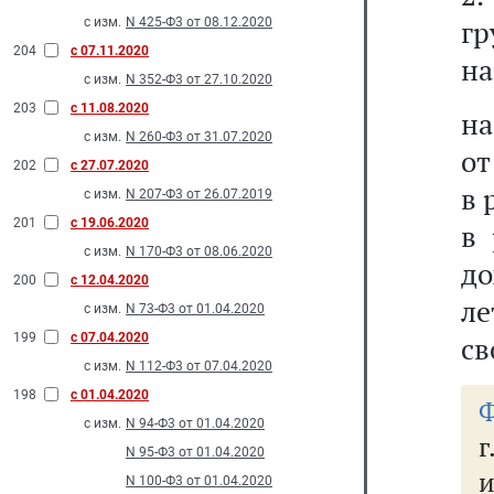
гр
с изм.
N 425-Ф3 от 08.12.2020
204
с 07.11.2020
на
с изм.
N 352-Ф3 от 27.10.2020
203
с 11.08.2020
на
с изм.
N 260-Ф3 от 31.07.2020
от
202
с 27.07.2020
в 
с изм.
N 207-Ф3 от 26.07.2019
201
с 19.06.2020
в 
с изм.
N 170-Ф3 от 08.06.2020
до
200
с 12.04.2020
ле
с изм.
N 73-Ф3 от 01.04.2020
199
с 07.04.2020
св
с изм.
N 112-Ф3 от 07.04.2020
198
с 01.04.2020
Ф
с изм.
N 94-Ф3 от 01.04.2020
г
N 95-Ф3 от 01.04.2020
и
N 100-Ф3 от 01.04.2020