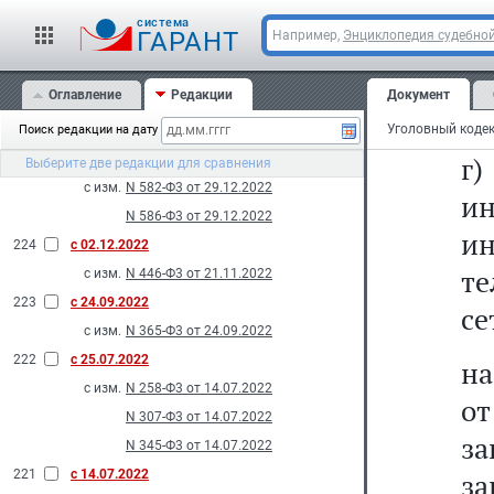
сг
226
с 29.03.2023
cистема
ГАРАНТ
Например,
Энциклопедия судебной
с изм.
N 58-Ф3 от 18.03.2023
в
N 78-Ф3 от 18.03.2023
Оглавление
Редакции
Документ
N 82-Ф3 от 18.03.2023
ра
2022
Поиск редакции на дату
г)
225
с 29.12.2022
Выберите две редакции для сравнения
с изм.
N 582-Ф3 от 29.12.2022
и
N 586-Ф3 от 29.12.2022
и
224
с 02.12.2022
те
с изм.
N 446-Ф3 от 21.11.2022
223
с 24.09.2022
се
с изм.
N 365-Ф3 от 24.09.2022
222
с 25.07.2022
на
с изм.
N 258-Ф3 от 14.07.2022
от
N 307-Ф3 от 14.07.2022
за
N 345-Ф3 от 14.07.2022
221
с 14.07.2022
за