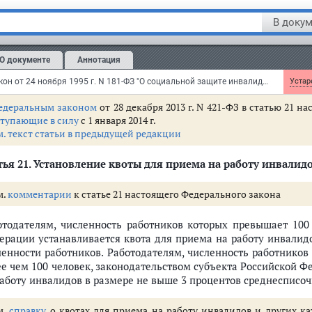
создания условий для предпринимательской деятельности инва
В докум
организации обучения инвалидов новым профессиям.
О документе
Аннотация
ядок проведения специальных мероприятий, указанных в
част
ударственной власти субъектов Российской Федерации.
Федеральный закон от 24 ноября 1995 г. N 181-ФЗ "О социальной защите инвалидов в Российской Федерации"
Устаре
едеральным законом
от 28 декабря 2013 г. N 421-ФЗ в статью 21 
ступающие в силу
с 1 января 2014 г.
м. текст статьи в предыдущей редакции
ья 21.
Установление квоты для приема на работу инвалид
м.
комментарии
к статье 21 настоящего Федерального закона
отодателям, численность работников которых превышает 100 
ерации устанавливается квота для приема на работу инвалидо
ленности работников. Работодателям, численность работников
ее чем 100 человек, законодательством субъекта Российской 
работу инвалидов в размере не выше 3 процентов среднесписоч
м.
справку
о квотах для приема на работу инвалидов и других ка