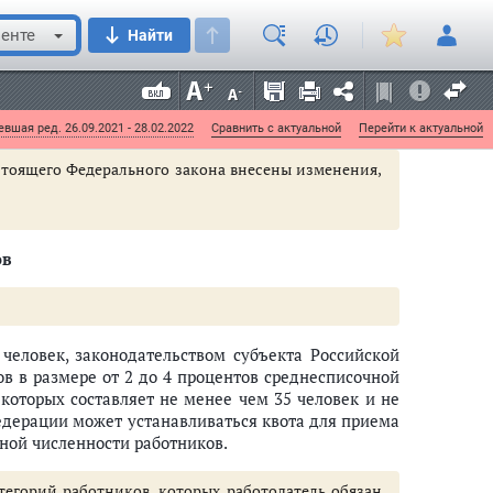
лидов;
енте
Найти
и первой
настоящей статьи, определяется органами
вшая ред. 26.09.2021 - 28.02.2022
Сравнить с актуальной
Перейти к актуальной
настоящего Федерального закона внесены изменения,
ов
человек, законодательством субъекта Российской
в в размере от 2 до 4 процентов среднесписочной
 которых составляет не менее чем 35 человек и не
Федерации может устанавливаться квота для приема
ной численности работников.
тегорий работников, которых работодатель обязан