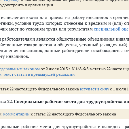
рудоустроить в организации
 исчислении квоты для приема на работу инвалидов в средне
отники, условия труда которых отнесены к вредным и (или) о
очих мест по условиям труда или результатам
специальной оц
и работодателями являются общественные объединения инвали
яйственные товарищества и общества, уставный (складочный) 
единения инвалидов, данные работодатели освобождаются от
оту инвалидов.
едеральным законом
от 2 июля 2013 г. N 168-ФЗ в статью 22 насто
м. текст статьи в предыдущей редакции
татья 22 настоящего Федерального закона
вступает в силу
с 1 июля 1
ья 22.
Специальные рабочие места для трудоустройства и
м.
комментарии
к статье 22 настоящего Федерального закона
циальные рабочие места для трудоустройства инвалидов - р