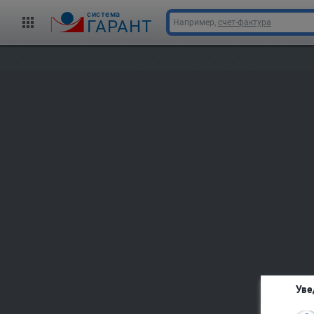
cистема
ГАРАНТ
Например,
счет-фактура
Уве