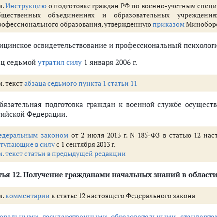
м.
Инструкцию
о подготовке граждан РФ по военно-учетным специа
бщественных объединениях и образовательных учреждения
рофессионального образования, утвержденную
приказом
Миноборон
ицинское освидетельствование и профессиональный психологи
ац седьмой
утратил силу
1 января 2006 г.
м. текст
абзаца седьмого пункта 1 статьи 11
Обязательная подготовка граждан к военной службе осущест
сийской Федерации.
едеральным законом
от 2 июля 2013 г. N 185-ФЗ в статью 12 на
ступающие в силу
с 1 сентября 2013 г.
м. текст статьи в предыдущей редакции
тья 12
. Получение гражданами начальных знаний в област
м.
комментарии
к статье 12 настоящего Федерального закона
еральными государственными образовательными стандарта