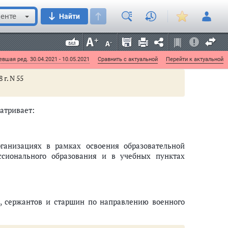
енте
Найти
ужбе
вшая ред. 30.04.2021 - 10.05.2021
Сравнить с актуальной
Перейти к актуальной
 г. N 55
атривает:
ганизациях в рамках освоения образовательной
ссионального образования и в учебных пунктах
в, сержантов и старшин по направлению военного