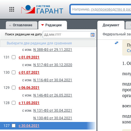
134
с 28.05.2022
г.
cистема
ГАРАНТ
Например,
судопроизводство в ра
с изм.
N 147-Ф3 от 28.05.2022
Ста
133
с 10.01.2022
Оглавление
Редакции
Документ
с изм.
N 497-Ф3 от 30.12.2021
С
2021
Поиск редакции на дату
132
с 29.11.2021
Выберите две редакции для сравнения
Пу
с изм.
N 388-Ф3 от 29.11.2021
С
131
с 01.09.2021
1. 
с изм.
N 517-Ф3 от 30.12.2020
130
с 01.07.2021
пол
с изм.
N 116-Ф3 от 30.04.2021
под
129
с 06.06.2021
про
орг
с изм.
N 146-Ф3 от 26.05.2021
128
с 11.05.2021
вое
с изм.
N 131-Ф3 от 30.04.2021
под
N 130-Ф3 от 30.04.2021
ком
127
с 30.04.2021