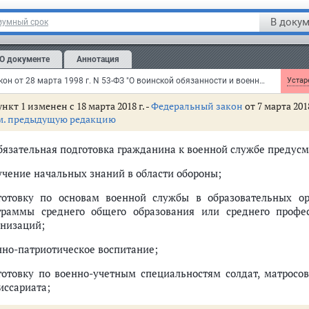
 N 436
В докум
зумный срок
тья 11
. Обязательная подготовка гражданина к военной сл
О документе
Аннотация
м.
комментарии
к статье 11 настоящего Федерального закона
Федеральный закон от 28 марта 1998 г. N 53-ФЗ "О воинской обязанности и военной службе"
Устаре
нкт 1 изменен с 18 марта 2018 г. -
Федеральный закон
от 7 марта 2018
м. предыдущую редакцию
Обязательная подготовка гражданина к военной службе предусм
учение начальных знаний в области обороны;
готовку по основам военной службы в образовательных ор
граммы среднего общего образования или среднего профе
анизаций;
нно-патриотическое воспитание;
готовку по военно-учетным специальностям солдат, матросо
иссариата;