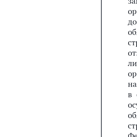
з
о
д
о
ст
о
л
ор
на
в 
ос
о
с
Ф