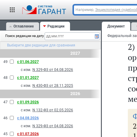
м
cистема
об
ГАРАНТ
Например,
Энциклопедия судебной
и
Оглавление
Редакции
Документ
эк
Поиск редакции на дату
2
Выберите две редакции для сравнения
2027
о
49
с 01.06.2027
п
с изм.
N 329-Ф3 от 04.08.2026
ст
48
с 01.01.2027
со
с изм.
N 430-Ф3 от 28.11.2025
2026
ме
47
с 01.09.2026
с изм.
N 132-Ф3 от 02.05.2026
46
с 04.08.2026
2
с изм.
N 329-Ф3 от 04.08.2026
45
с 01.07.2026