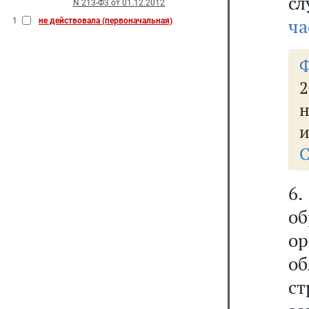
с
N 213-Ф3 от 01.12.2012
ча
1
не действовала (первоначальная)
2
н
и
С
6
об
о
о
ст