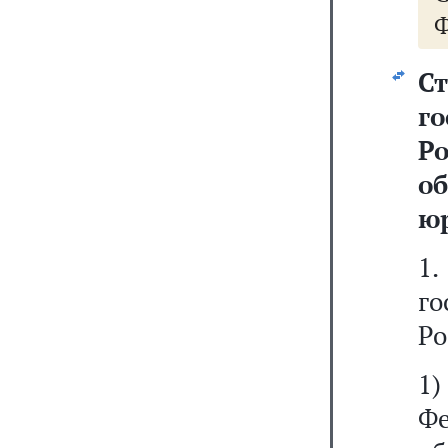
Ф
С
г
Р
о
ю
1
г
Ро
1)
Фе