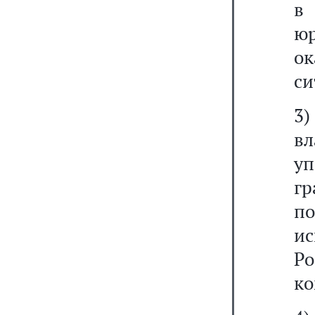
в
ю
о
си
3)
вл
уп
г
по
и
Р
ко