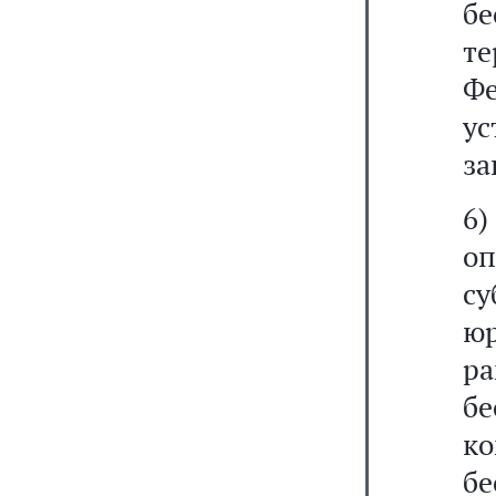
б
т
Ф
ус
за
6
о
с
ю
р
б
ко
бе