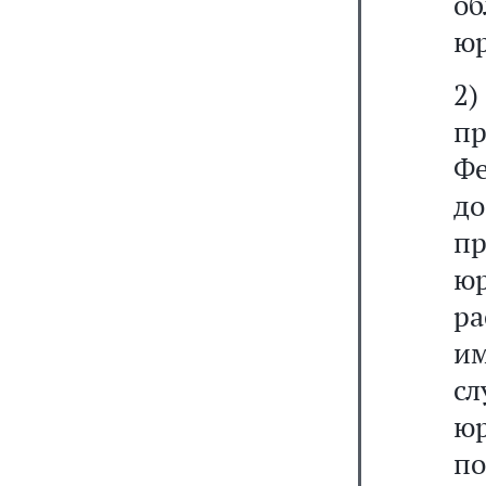
об
юр
2)
пр
Ф
д
пр
ю
ра
им
с
ю
по