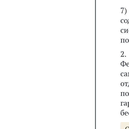
7)
со
с
по
2
Ф
с
о
п
га
бе