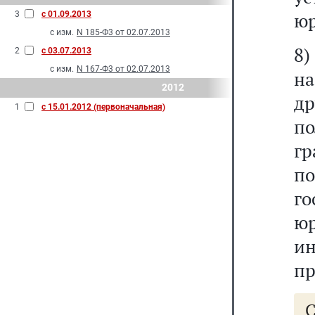
юр
3
с 01.09.2013
с изм.
N 185-Ф3 от 02.07.2013
8)
2
с 03.07.2013
с изм.
N 167-Ф3 от 02.07.2013
н
2012
д
1
с 15.01.2012 (первоначальная)
п
г
по
г
юр
и
пр