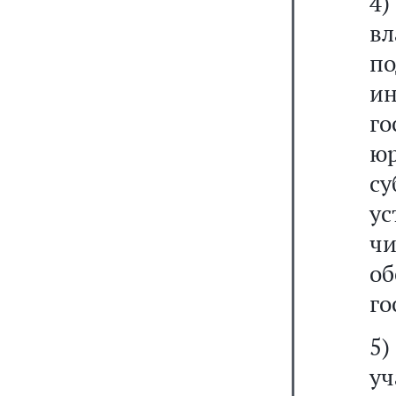
4)
вл
п
и
г
ю
с
у
чи
о
го
5)
у