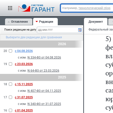
ю
cистема
г
ГАРАНТ
Например,
технологический сбор
п
Оглавление
Редакции
Документ
на
Поиск редакции на дату
5)
Выберите две редакции для сравнения
2026
ф
20
с 04.08.2026
вл
с изм.
N 334-Ф3 от 04.08.2026
с
19
с 23.03.2026
о
с изм.
N 64-Ф3 от 23.03.2026
2025
вн
18
с 15.11.2025
с
с изм.
N 407-Ф3 от 04.11.2025
юр
17
с 31.07.2025
с изм.
N 340-Ф3 от 31.07.2025
с
16
с 01.04.2025