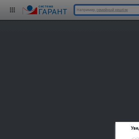
cистема
ГАРАНТ
Например,
семейный кешбэк
Уве