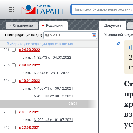
К
219
с 05.04.2022
cистема
л
ГАРАНТ
Например,
Энциклопедия решений
с изм.
N 63-Ф3 от 25.03.2022
с
218
с 17.03.2022
Оглавление
Редакции
Документ
с изм.
N 38-Ф3 от 06.03.2022
об
217
с 09.03.2022
Поиск редакции на дату
с изм.
N 49-Ф3 от 09.03.2022
Выберите две редакции для сравнения
216
с 04.03.2022
2
с изм.
N 32-Ф3 от 04.03.2022
с
215
с 08.02.2022
с изм.
N 3-Ф3 от 28.01.2022
С
214
с 10.01.2022
с изм.
N 458-Ф3 от 30.12.2021
п
N 499-Ф3 от 30.12.2021
х
2021
в
213
с 01.12.2021
с изм.
N 293-Ф3 от 01.07.2021
ус
212
с 22.08.2021