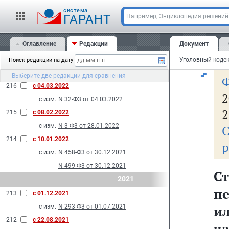
219
с 05.04.2022
cистема
П
ГАРАНТ
Например,
Энциклопедия решений
с изм.
N 63-Ф3 от 25.03.2022
218
с 17.03.2022
Оглавление
Редакции
Документ
С
с изм.
N 38-Ф3 от 06.03.2022
217
с 09.03.2022
Поиск редакции на дату
с изм.
N 49-Ф3 от 09.03.2022
Выберите две редакции для сравнения
216
с 04.03.2022
2
с изм.
N 32-Ф3 от 04.03.2022
2
215
с 08.02.2022
с изм.
N 3-Ф3 от 28.01.2022
С
214
с 10.01.2022
р
с изм.
N 458-Ф3 от 30.12.2021
N 499-Ф3 от 30.12.2021
Ст
2021
пе
213
с 01.12.2021
и
с изм.
N 293-Ф3 от 01.07.2021
212
с 22.08.2021
ча