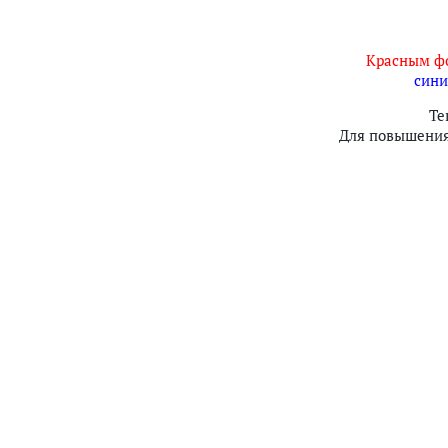
Красным ф
син
Те
Для повышения