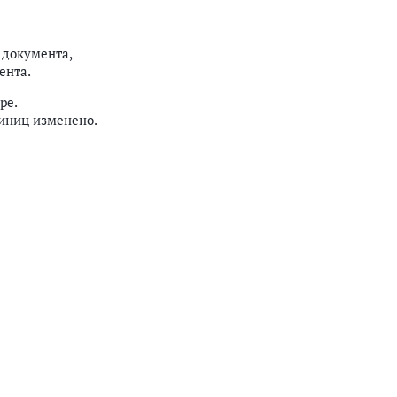
 документа,
ента.
ре.
иниц изменено.