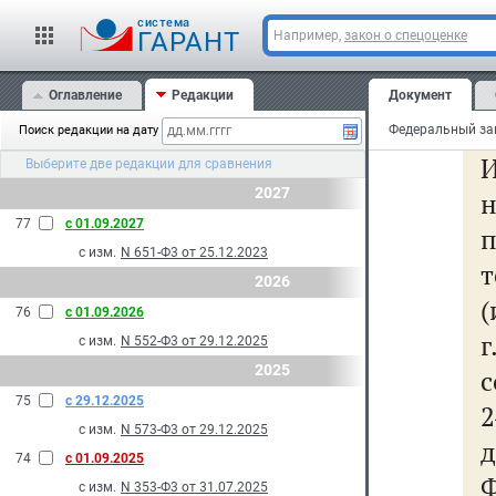
с
cистема
ГАРАНТ
Например,
закон о спецоценке
с
др
Оглавление
Редакции
Документ
Поиск редакции на дату
И
Выберите две редакции для сравнения
2027
77
с 01.09.2027
с изм.
N 651-Ф3 от 25.12.2023
т
2026
(
76
с 01.09.2026
с изм.
N 552-Ф3 от 29.12.2025
2025
с
75
с 29.12.2025
2
с изм.
N 573-Ф3 от 29.12.2025
д
74
с 01.09.2025
Ф
с изм.
N 353-Ф3 от 31.07.2025