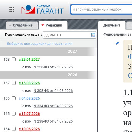
уч
cистема
ГАРАНТ
Например,
семейный кешбэк
п
Оглавление
Редакции
Документ
Ро
Поиск редакции на дату
Выберите две редакции для сравнения
П
2027
Ф
168
с 23.01.2027
3
с изм.
N 258-Ф3 от 26.07.2026
С
2026
167
с 15.08.2026
1.
с изм.
N 308-Ф3 от 04.08.2026
166
с 04.08.2026
у
с изм.
N 334-Ф3 от 04.08.2026
о
165
с 15.07.2026
н
с изм.
N 238-Ф3 от 04.07.2026
164
с 10.06.2026