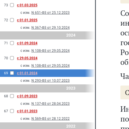
73
с 01.03.2025
С
с изм.
N 651-Ф3 от 25.12.2023
ин
72
с 01.01.2025
с изм.
N 367-Ф3 от 29.10.2024
о
2024
г
71
с 01.09.2024
Р
с изм.
N 108-Ф3 от 29.05.2024
70
с 29.05.2024
об
с изм.
N 108-Ф3 от 29.05.2024
69
с 01.01.2024
Ча
с изм.
N 293-Ф3 от 10.07.2023
2023
С
68
с 01.09.2023
с изм.
N 137-Ф3 от 28.04.2023
И
67
с 01.01.2023
п
с изм.
N 569-Ф3 от 28.12.2022
п
2022