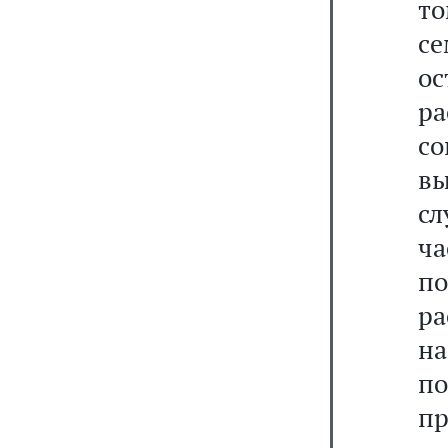
т
се
ос
р
со
в
сл
ч
по
р
н
п
п