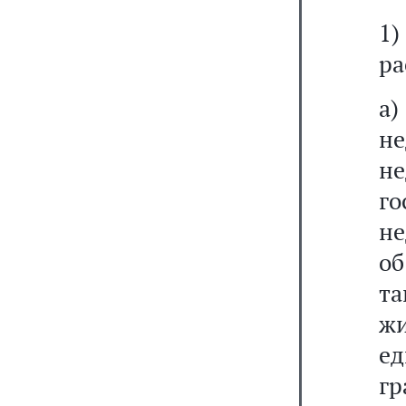
1
ра
а
н
н
го
не
об
та
ж
е
гр