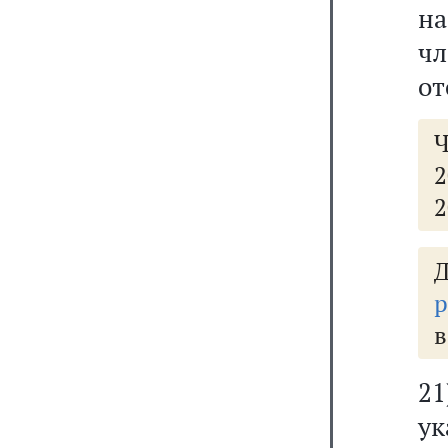
н
ч
от
Ч
2
2
р
в
21
у