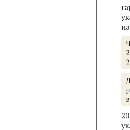
г
у
на
Ч
2
2
р
в
20
у