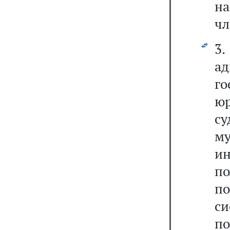
н
чл
3.
а
г
ю
с
му
и
п
п
с
по