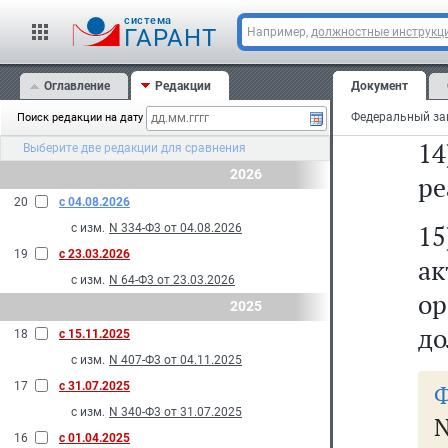
cистема
1
ГАРАНТ
Например,
должностные инструкц
с
Оглавление
Редакции
Документ
пс
Поиск редакции на дату
1
Выберите две редакции для сравнения
2026
ре
20
с 04.08.2026
15
с изм.
N 334-Ф3 от 04.08.2026
19
с 23.03.2026
ак
с изм.
N 64-Ф3 от 23.03.2026
о
2025
до
18
с 15.11.2025
с изм.
N 407-Ф3 от 04.11.2025
17
с 31.07.2025
Ф
с изм.
N 340-Ф3 от 31.07.2025
N
16
с 01.04.2025