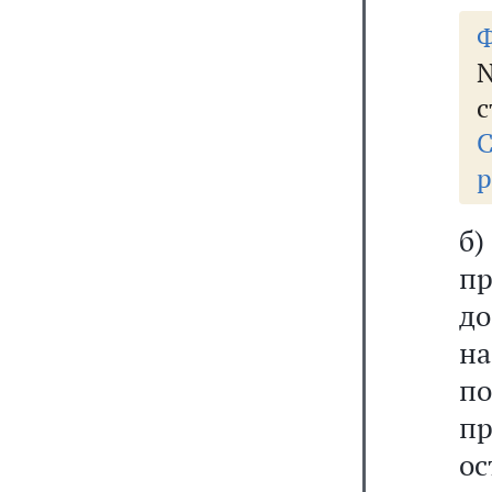
Ф
N
с
р
б)
п
до
н
п
п
ос