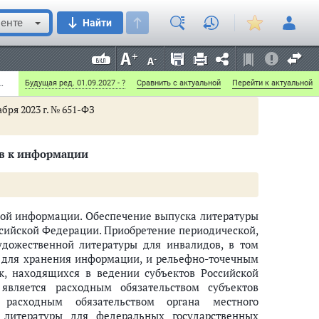
й Федерации в рамках программы государственных
 медицинской помощи.
енте
Найти
О социальной защите инвалидов в Российской Федерации" (с изменениями и дополнениями)
Будущая ред. 01.09.2027 - ?
Сравнить с актуальной
Перейти к актуальной
абря 2023 г. № 651-ФЗ
ов к информации
мой информации. Обеспечение выпуска литературы
ссийской Федерации. Приобретение периодической,
удожественной литературы для инвалидов, в том
х для хранения информации, и рельефно-точечным
к, находящихся в ведении субъектов Российской
является расходным обязательством субъектов
расходным обязательством органа местного
 литературы для федеральных государственных