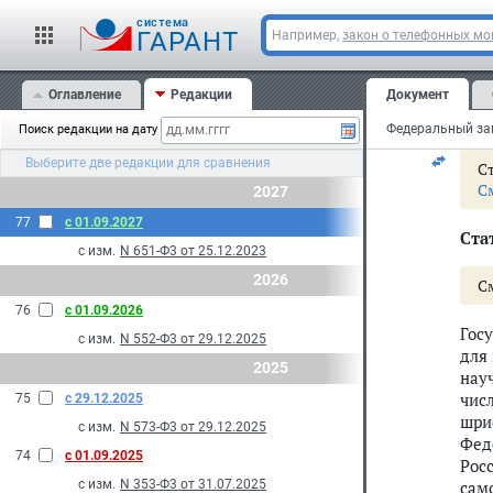
Рос
cистема
гар
ГАРАНТ
Например,
закон о телефонных м
Час
Оглавление
Редакции
Документ
С
Поиск редакции на дату
Выберите две редакции для сравнения
Ст
С
2027
77
с 01.09.2027
Стат
с изм.
N 651-Ф3 от 25.12.2023
2026
С
76
с 01.09.2026
Гос
с изм.
N 552-Ф3 от 29.12.2025
для
2025
нау
чис
75
с 29.12.2025
шри
с изм.
N 573-Ф3 от 29.12.2025
Фед
74
с 01.09.2025
Рос
с изм.
N 353-Ф3 от 31.07.2025
сам