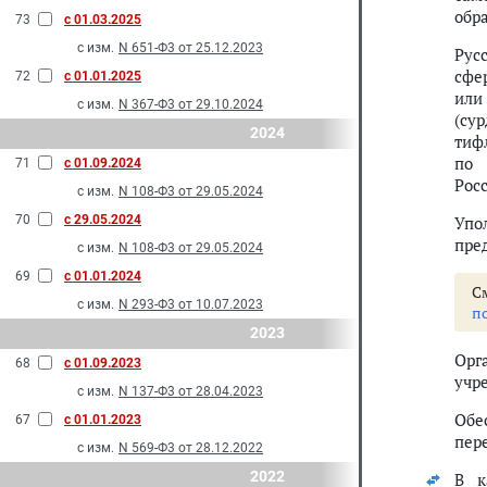
обр
73
с 01.03.2025
с изм.
N 651-Ф3 от 25.12.2023
Рус
сфе
72
с 01.01.2025
или
с изм.
N 367-Ф3 от 29.10.2024
(су
2024
тиф
по 
71
с 01.09.2024
Рос
с изм.
N 108-Ф3 от 29.05.2024
70
с 29.05.2024
Упо
пре
с изм.
N 108-Ф3 от 29.05.2024
69
с 01.01.2024
С
с изм.
N 293-Ф3 от 10.07.2023
п
2023
Орг
68
с 01.09.2023
учр
с изм.
N 137-Ф3 от 28.04.2023
Обе
67
с 01.01.2023
пере
с изм.
N 569-Ф3 от 28.12.2022
2022
В к