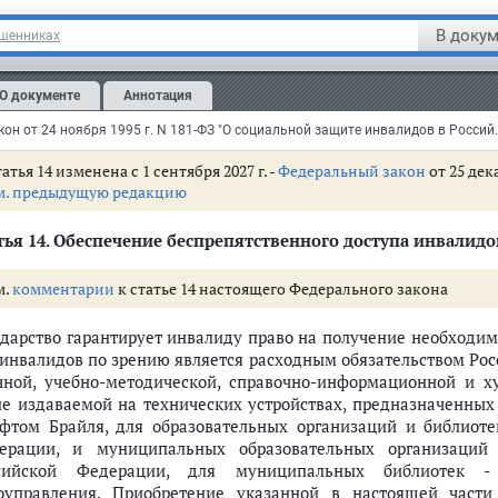
сийской Федерации и законодательством субъектов Российско
антий оказания гражданам Российской Федерации бесплатной
В докум
ошенниках
ти вторая и третья
утратили силу
с 1 января 2005 г.
О документе
Аннотация
м. текст
частей второй и третьей статьи 13
Федеральный закон от 24 ноября 1995 г. N 181-ФЗ "
атья 14 изменена с 1 сентября 2027 г. -
Федеральный закон
от 25 дек
м. предыдущую редакцию
ья 14.
Обеспечение беспрепятственного доступа инвалид
м.
комментарии
к статье 14 настоящего Федерального закона
ударство гарантирует инвалиду право на получение необходи
 инвалидов по зрению является расходным обязательством Ро
чной, учебно-методической, справочно-информационной и х
ле издаваемой на технических устройствах, предназначенны
фтом Брайля, для образовательных организаций и библиоте
ерации, и муниципальных образовательных организаций 
сийской Федерации, для муниципальных библиотек - 
оуправления. Приобретение указанной в настоящей части